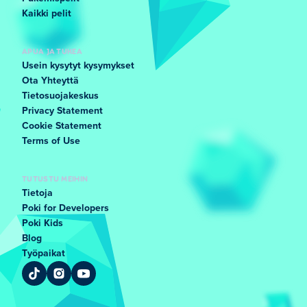
Kaikki pelit
APUA JA TUKEA
Usein kysytyt kysymykset
Ota Yhteyttä
Tietosuojakeskus
Privacy Statement
Cookie Statement
Terms of Use
TUTUSTU MEIHIN
Tietoja
Poki for Developers
Poki Kids
Blog
Työpaikat