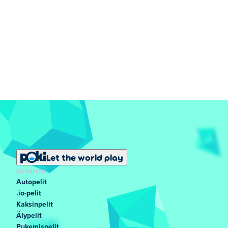
Let the world play
SUOSITTU
Autopelit
.io-pelit
Kaksinpelit
Älypelit
Pukemispelit