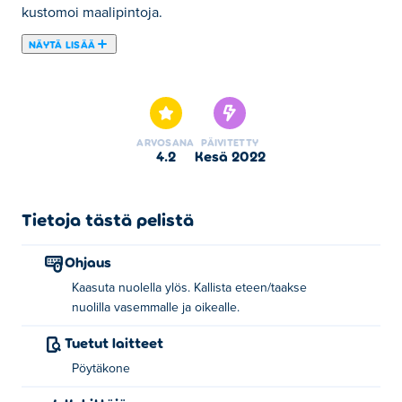
kustomoi maalipintoja.
NÄYTÄ LISÄÄ
Tässä voit pelata peliä Stunt Car Challenge 3. Stunt Car
Challenge 3 on yksi valitsemistamme Autopelit -
kategorian peleistä.
ARVOSANA
PÄIVITETTY
4.2
kesä 2022
Tietoja tästä pelistä
Ohjaus
Kaasuta nuolella ylös. Kallista eteen/taakse
nuolilla vasemmalle ja oikealle.
Tuetut laitteet
Pöytäkone