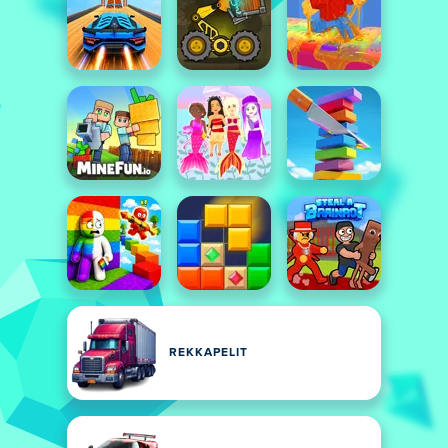
REKKAPELIT