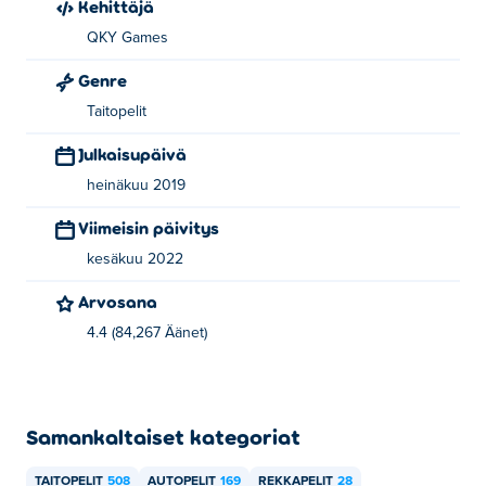
Kehittäjä
QKY Games
Genre
Taitopelit
Julkaisupäivä
heinäkuu 2019
Viimeisin päivitys
kesäkuu 2022
Arvosana
4.4 (84,267 Äänet)
Samankaltaiset kategoriat
TAITOPELIT
508
AUTOPELIT
169
REKKAPELIT
28