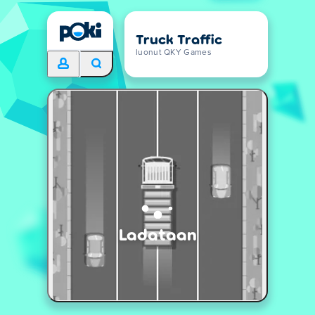
Truck Traffic
luonut QKY Games
Ladataan