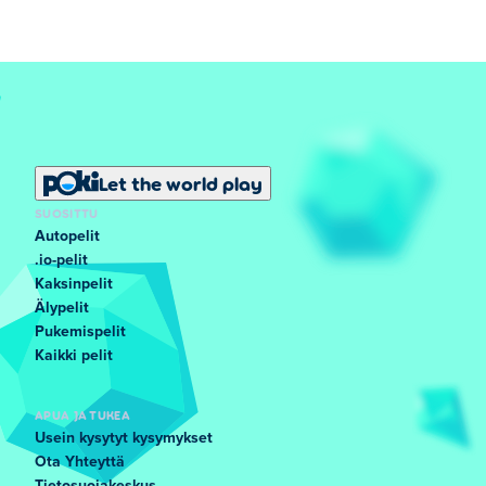
Let the world play
SUOSITTU
Autopelit
.io-pelit
Kaksinpelit
Älypelit
Pukemispelit
Kaikki pelit
APUA JA TUKEA
Usein kysytyt kysymykset
Ota Yhteyttä