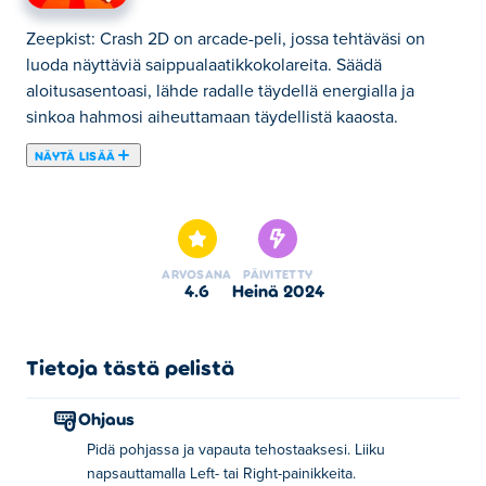
Zeepkist: Crash 2D on arcade-peli, jossa tehtäväsi on
luoda näyttäviä saippualaatikkokolareita. Säädä
aloitusasentoasi, lähde radalle täydellä energialla ja
sinkoa hahmosi aiheuttamaan täydellistä kaaosta.
NÄYTÄ LISÄÄ
Zeepkist: Crash 2D on hauska autopeli, jossa tehtäväsi on
luoda upeimmat törmäykset Zeepkistillä saavuttaaksesi
korkeita pisteitä! Aloita valitsemastasi asennosta, vapauta
Zeepkist maksimivoimalla ja ohjaa hahmoasi vasemmalle
ARVOSANA
PÄIVITETTY
ja oikealle oikeaan aikaan ennen sen laukaistamista.
4.6
heinä 2024
Tämä Yeet-toiminto johtaa lopullisiin vahinkoihin! Mitä
enemmän kaaosta aiheutat, sitä enemmän kolikoita
ansaitset. Käytä tulojasi erilaisiin autoihin, tarvikkeisiin ja
Tietoja tästä pelistä
esteisiin tien päällä. Voit myös käyttää kolikoita lukuisten
karttojen avaamiseen pelissä. Voitko kaataa jokaisen
Ohjaus
Zeepkistisi?
Pidä pohjassa ja vapauta tehostaaksesi. Liiku
napsauttamalla Left- tai Right-painikkeita.