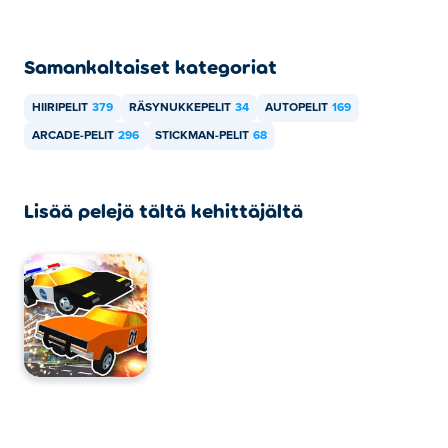
Voinko pelata Zeepkist: Crash 2D:tä
mobiililaitteilla ja pöytäkoneilla?
Samankaltaiset kategoriat
Zeepkist: Crash 2D:tä voi pelata tietokoneellasi ja
mobiililaitteilla, kuten puhelimilla ja tableteilla.
HIIRIPELIT
379
RÄSYNUKKEPELIT
34
AUTOPELIT
169
ARCADE-PELIT
296
STICKMAN-PELIT
68
Lisää pelejä tältä kehittäjältä