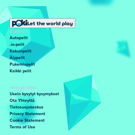
Let the world play
SUOSITTU
Autopelit
.io-pelit
Kaksinpelit
Älypelit
Pukemispelit
Kaikki pelit
APUA JA TUKEA
Usein kysytyt kysymykset
Ota Yhteyttä
Tietosuojakeskus
Privacy Statement
Cookie Statement
Terms of Use