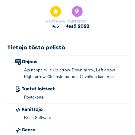
Parking Fury 3D: Beach City on yksi valitsemistamme
Autopelit -kategorian peleistä.
ARVOSANA
PÄIVITETTY
4.5
kesä 2022
Tietoja tästä pelistä
Ohjaus
Aja näppäimillä Up arrow, Down arrow, Left arrow,
Right arrow. Ctrl: astu autoon. C: vaihda kameraa.
Tuetut laitteet
Pöytäkone
Kehittäjä
Brain Software
Genre