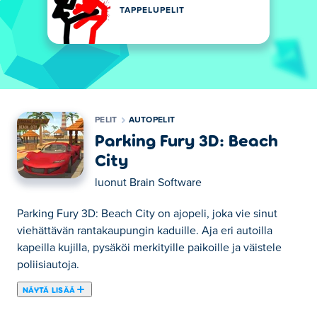
TAPPELUPELIT
PELIT
AUTOPELIT
Parking Fury 3D: Beach
City
luonut
Brain Software
Parking Fury 3D: Beach City on ajopeli, joka vie sinut
viehättävän rantakaupungin kaduille. Aja eri autoilla
kapeilla kujilla, pysäköi merkityille paikoille ja väistele
poliisiautoja.
NÄYTÄ LISÄÄ
Tässä voit pelata peliä Parking Fury 3D: Beach City.