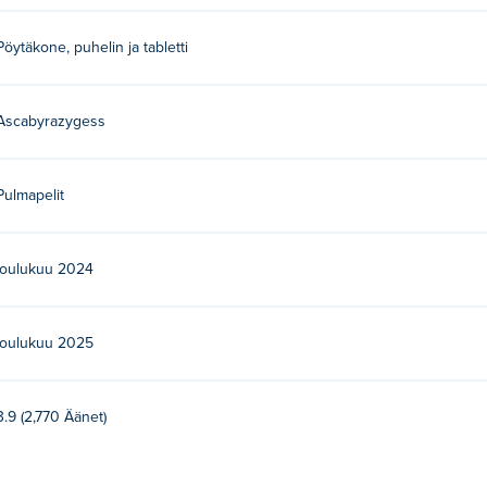
 Tämä on heidän ensimmäinen pelinsä Poki-sivustolla!
Pöytäkone, puhelin ja tabletti
ilmaiseksi?
Ascabyrazygess
laitteilla ja työpöydällä?
Pulmapelit
obiililaitteilla, kuten puhelimilla ja tableteilla.
joulukuu 2024
joulukuu 2025
3.9 (2,770 Äänet)