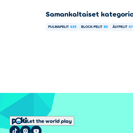
Samankaltaiset kategori
PULMAPELIT
439
BLOCK-PELIT
80
ÄLYPELIT
47
Let the world play