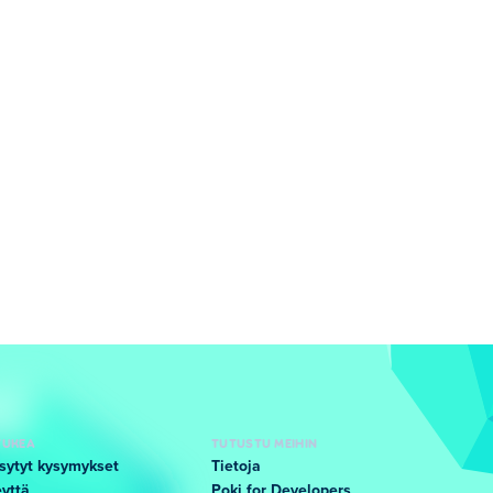
TUKEA
TUTUSTU MEIHIN
sytyt kysymykset
Tietoja
yttä
Poki for Developers