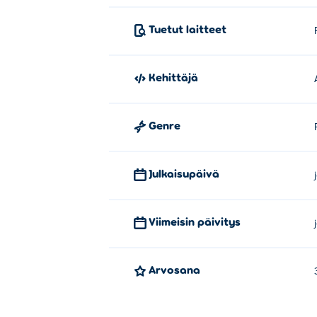
Blocky Mergen on luonut Ascabyrazygess.
Tuetut laitteet
Kuinka voin pelata Blocky Mergea 
Voit pelata Blocky Mergea ilmaiseksi Poki.
Kehittäjä
Voinko pelata Blocky Mergea mobiili
Genre
Blocky Mergea voi pelata tietokoneellasi ja m
Julkaisupäivä
Viimeisin päivitys
Arvosana