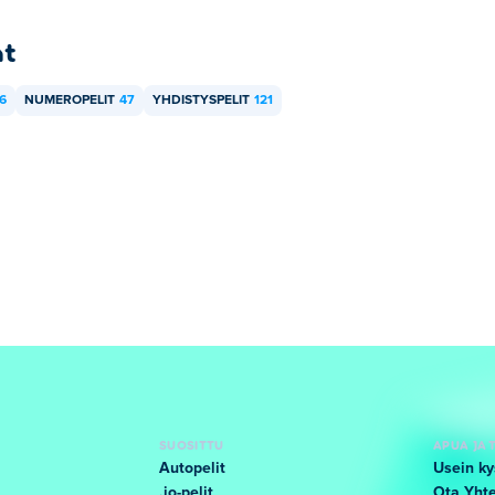
at
6
NUMEROPELIT
47
YHDISTYSPELIT
121
SUOSITTU
APUA JA 
Autopelit
Usein ky
.io-pelit
Ota Yhte