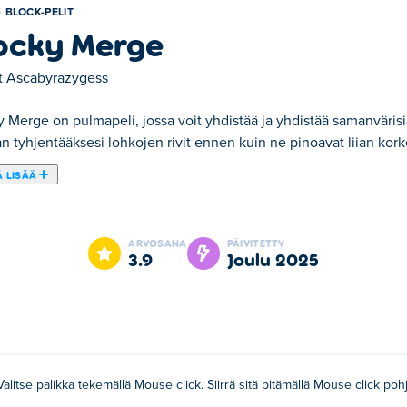
BLOCK-PELIT
ocky Merge
t
Ascabyrazygess
 Merge on pulmapeli, jossa voit yhdistää ja yhdistää samanvärisiä 
n tyhjentääksesi lohkojen rivit ennen kuin ne pinoavat liian kork
 LISÄÄ
tää ja yhdistää samanvärisiä tai -numeroisia kuutioita. Kilpaile k
itä enemmän linjoja tyhjennät, sitä korkeammat pisteet saat, mut
ARVOSANA
PÄIVITETTY
tä kuutiot ja tähtää äärimmäiseen yhdistelmään. Pystytkö hallits
3.9
joulu 2025
idä painettuna siirtääksesi sitä.
Valitse palikka tekemällä Mouse click. Siirrä sitä pitämällä Mouse click poh