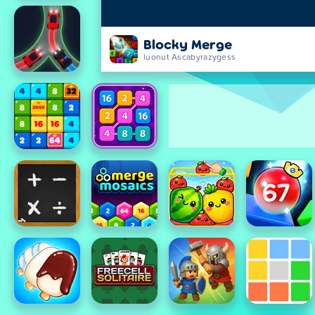
Blocky Merge
luonut Ascabyrazygess