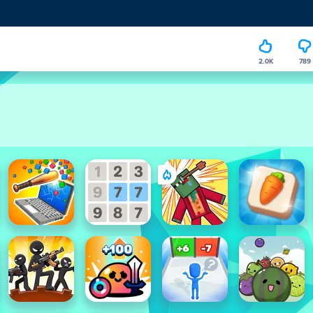
2.0K
789