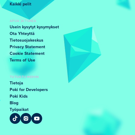
Kaikki pelit
APUA JA TUKEA
Usein kysytyt kysymykset
Ota Yhteyttä
Tietosuojakeskus
Privacy Statement
Cookie Statement
Terms of Use
TUTUSTU MEIHIN
Tietoja
Poki for Developers
Poki Kids
Blog
Työpaikat