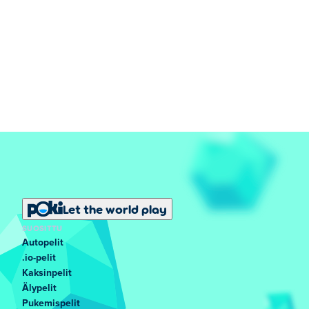
Let the world play
SUOSITTU
Autopelit
.io-pelit
Kaksinpelit
Älypelit
Pukemispelit