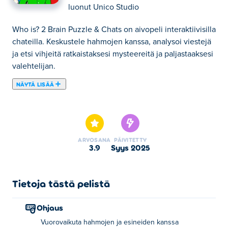
luonut
Unico Studio
Who is? 2 Brain Puzzle & Chats on aivopeli interaktiivisilla
chateilla. Keskustele hahmojen kanssa, analysoi viestejä
ja etsi vihjeitä ratkaistaksesi mysteereitä ja paljastaaksesi
valehtelijan.
NÄYTÄ LISÄÄ
Kuka on? 2 Brain Puzzle & Chats on pulmapeli, jossa
sinun on löydettävä vihjeitä keskustelujen kautta eri
hahmojen kanssa. Jatkona hauskalle arvoituspelille Who
is? , tällä kertaa kuka on? 2 tarjoaa yli sata haastavaa
ARVOSANA
PÄIVITETTY
skenaariota. Menestyäksesi sinun on esitettävä oikeat
3.9
syys 2025
kysymykset, kerättävä hyödyllistä tietoa ja laadittava
fiksuja vastauksia! Vihjeiden löytäminen ei riitä! Sinun on
myös ajateltava alusta asti ratkaistaksesi kaikki
Tietoja tästä pelistä
kysymykset. Oletko hyvä puhumaan ihmisten kanssa
vihjeiden löytämiseksi ja pulmien ratkaisemiseksi? Se on
Ohjaus
sinun pelisi!
Vuorovaikuta hahmojen ja esineiden kanssa