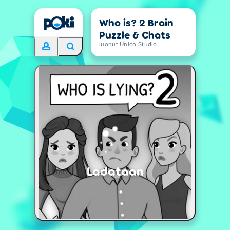
Who is? 2 Brain
Puzzle & Chats
luonut Unico Studio
Ladataan