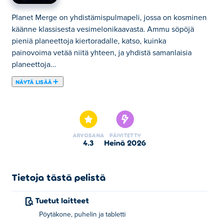
Planet Merge on yhdistämispulmapeli, jossa on kosminen
käänne klassisesta vesimelonikaavasta. Ammu söpöjä
pieniä planeettoja kiertoradalle, katso, kuinka
painovoima vetää niitä yhteen, ja yhdistä samanlaisia
planeettoja...
NÄYTÄ LISÄÄ
Planet Merge on yhdistämispulmapeli, jossa on kosminen
käänne klassisesta vesimelonikaavasta. Ammu söpöjä
pieniä planeettoja kiertoradalle, katso, kuinka
painovoima vetää niitä yhteen, ja yhdistä samanlaisia
ARVOSANA
PÄIVITETTY
planeettoja luodaksesi suurempia ja näyttävämpiä
4.3
heinä 2026
maailmoja. Mitä pidemmälle etenet, sitä enemmän
planeettoja avaat – pienistä kuista aina jättimäisiin
kaasujättiläisiin asti. Helppo poimia, mahdotonta laskea
Tietoja tästä pelistä
alas. Kuinka suureksi voit kasvattaa aurinkokuntasi?
Tuetut laitteet
Kuinka pelata Planet Mergeä?
Pöytäkone, puhelin ja tabletti