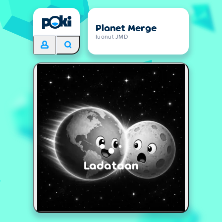
Planet Merge
luonut JMD
Ladataan