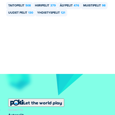
TAITOPELIT
508
HIIRIPELIT
379
ÄLYPELIT
476
MUISTIPELIT
98
UUDET PELIT
130
YHDISTYSPELIT
121
Let the world play
SUOSITTU