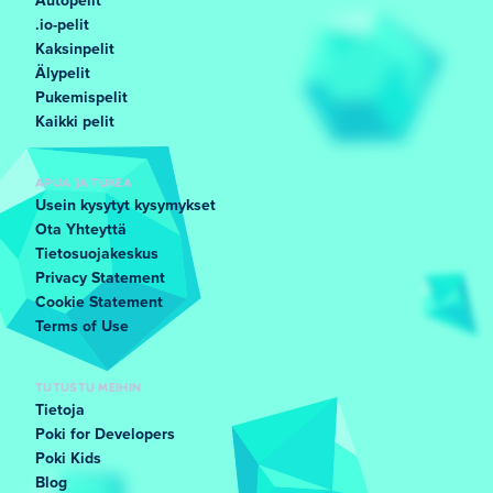
Autopelit
.io-pelit
Kaksinpelit
Älypelit
Pukemispelit
Kaikki pelit
APUA JA TUKEA
Usein kysytyt kysymykset
Ota Yhteyttä
Tietosuojakeskus
Privacy Statement
Cookie Statement
Terms of Use
TUTUSTU MEIHIN
Tietoja
Poki for Developers
Poki Kids
Blog