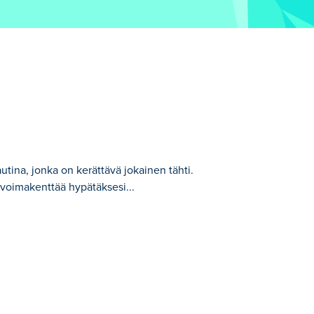
tina, jonka on kerättävä jokainen tähti.
ovoimakenttää hypätäksesi...
ti. Pääset planeetalta toiselle
Tämä klassinen Flash-peli on nyt taas