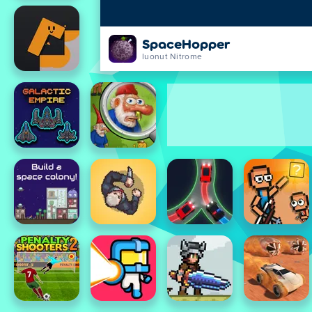
SpaceHopper
luonut Nitrome