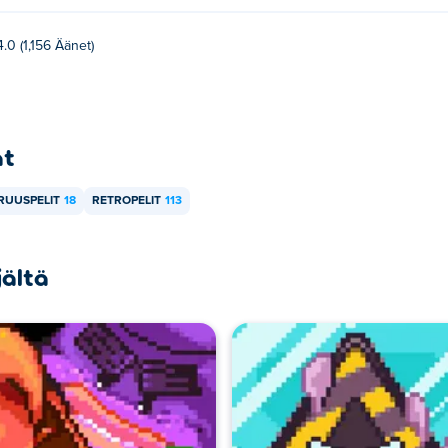
4.0 (1,156 Äänet)
at
RUUSPELIT
18
RETROPELIT
113
jältä