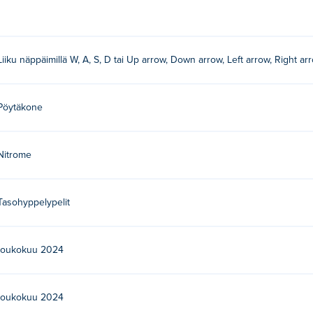
liikkuaksesi!
Liiku näppäimillä W, A, S, D tai Up arrow, Down arrow, Left arrow, Right ar
eidän muita pelejään Poki: swindler,
Canopy
ja
Temple Glider
ilmaiseksi?
Pöytäkone
.
Nitrome
ilaitteilla ja työpöydällä?
lasi.
Tasohyppelypelit
toukokuu 2024
toukokuu 2024