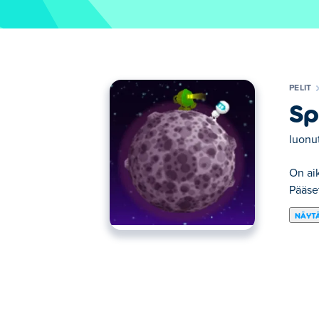
PELIT
Sp
luonu
On aik
Pääse
NÄYTÄ
On aika tavoittaa tähdet SpaceHopperissa! 
hyppäämällä ylös! Käytä planeettojen pai
HTML 5:ssä, joten voit pelata sitä milloin 
Kuinka pelata Temple Glideria?