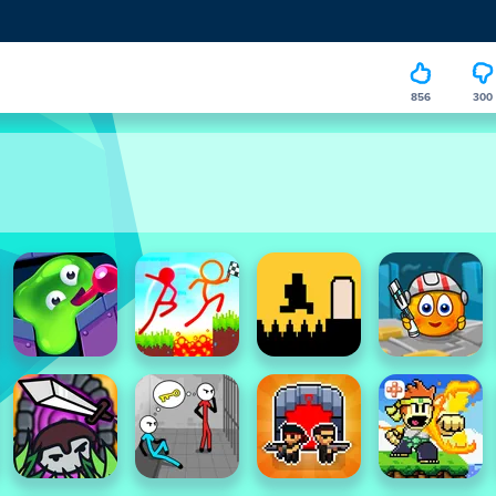
856
300