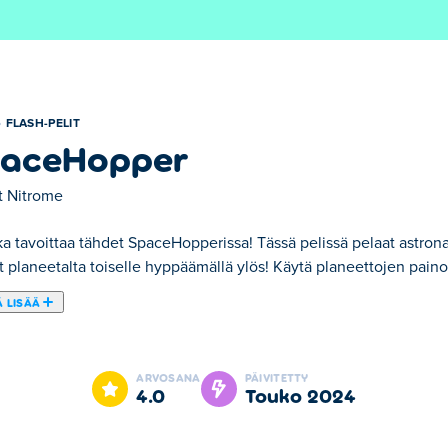
FLASH-PELIT
aceHopper
t
Nitrome
a tavoittaa tähdet SpaceHopperissa! Tässä pelissä pelaat astronau
t planeetalta toiselle hyppäämällä ylös! Käytä planeettojen pain
 LISÄÄ
Tässä pelissä pelaat astronautina, jonka on kerättävä jokainen täh
novoimakenttää hypätäksesi pidemmälle, mutta varo muukalaisia! 
ARVOSANA
PÄIVITETTY
haluat! Saatko kaikki tähdet?
4.0
touko 2024