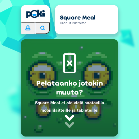
Square Meal
luonut Nitrome
Pelataanko jotakin
muuta?
Square Meal ei ole vielä saatavilla
mobiililaitteille ja tableteille.