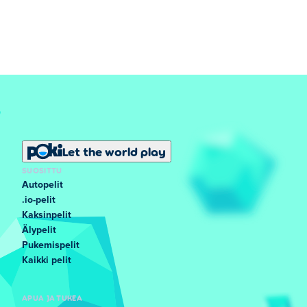
Let the world play
SUOSITTU
Autopelit
.io-pelit
Kaksinpelit
Älypelit
Pukemispelit
Kaikki pelit
APUA JA TUKEA