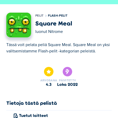
PELIT
FLASH-PELIT
Square Meal
luonut
Nitrome
Tässä voit pelata peliä Square Meal. Square Meal on yksi
valitsemistamme Flash-pelit -kategorian peleistä.
Tässä voit pelata peliä Square Meal. Square Meal on yksi
valitsemistamme Flash-pelit -kategorian peleistä.
ARVOSANA
PÄIVITETTY
4.3
loka 2022
Tietoja tästä pelistä
Tuetut laitteet