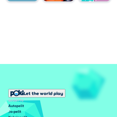
Let the world play
SUOSITTU
Autopelit
.io-pelit