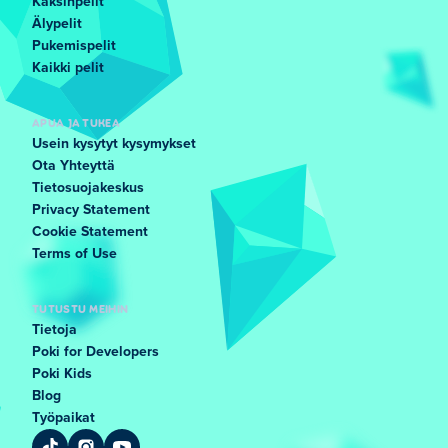
Kaksinpelit
Älypelit
Pukemispelit
Kaikki pelit
APUA JA TUKEA
Usein kysytyt kysymykset
Ota Yhteyttä
Tietosuojakeskus
Privacy Statement
Cookie Statement
Terms of Use
TUTUSTU MEIHIN
Tietoja
Poki for Developers
Poki Kids
Blog
Työpaikat