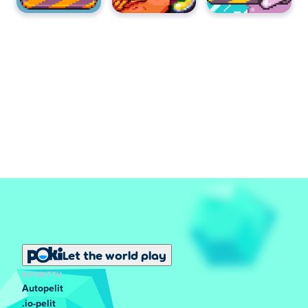
Let the world play
SUOSITTU
Autopelit
.io-pelit