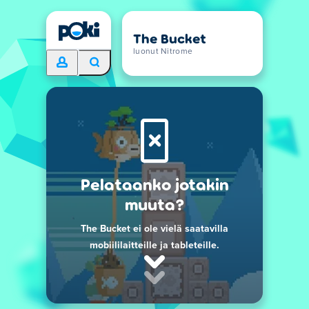
The Bucket
luonut Nitrome
Pelataanko jotakin
muuta?
The Bucket ei ole vielä saatavilla
mobiililaitteille ja tableteille.