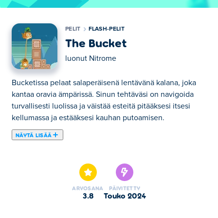
PELIT
FLASH-PELIT
The Bucket
luonut
Nitrome
Bucketissa pelaat salaperäisenä lentävänä kalana, joka
kantaa oravia ämpärissä. Sinun tehtäväsi on navigoida
turvallisesti luolissa ja väistää esteitä pitääksesi itsesi
kellumassa ja estääksesi kauhan putoamisen.
NÄYTÄ LISÄÄ
Bucketissa pelaat salaperäisenä lentävänä kalana, joka
kantaa oravia ämpärissä. Sinun tehtäväsi on navigoida
turvallisesti luolissa ja väistää esteitä pitääksesi itsesi
kellumassa ja estääksesi kauhan putoamisen. Tämä
ARVOSANA
PÄIVITETTY
klassinen Flash-peli on nyt taas HTML 5:ssä, joten voit
3.8
touko 2024
pelata sitä milloin haluat! Voitko tuoda kaikki oravat
turvallisesti määränpäähänsä?