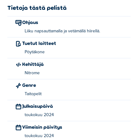
Tietoja tästä pelistä
Kuinka pelata Bucketia?
Ohjaus
Napsauta ja vedä ympäriinsä siirtääksesi kalaa!
Liiku napsauttamalla ja vetämällä hiirellä.
Kuka loi Bucketin?
Tuetut laitteet
Kauhan on luonut Nitrome. Pelaa heidän muita pelejään
Pöytäkone
Poki:
Bad Ice-Cream
,
Fluffball
ja
Rustyard
Kehittäjä
Kuinka voin pelata Bucketia ilmaiseksi?
Nitrome
Genre
Voit pelata Bucketia ilmaiseksi pelissä Poki.
Taitopelit
Voinko pelata Bucketia mobiililaitteilla ja
työpöydällä?
Julkaisupäivä
toukokuu 2024
Bucket-peliä voi pelata vain tietokoneellasi.
Viimeisin päivitys
toukokuu 2024