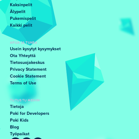
Kaksinpelit
Älypelit
Pukemispelit
Kaikki pelit
APUA JA TUKEA
Usein kysytyt kysymykset
Ota Yhteyttä
Tietosuojakeskus
Privacy Statement
Cookie Statement
Terms of Use
TUTUSTU MEIHIN
Tietoja
Poki for Developers
Poki Kids
Blog
Työpaikat