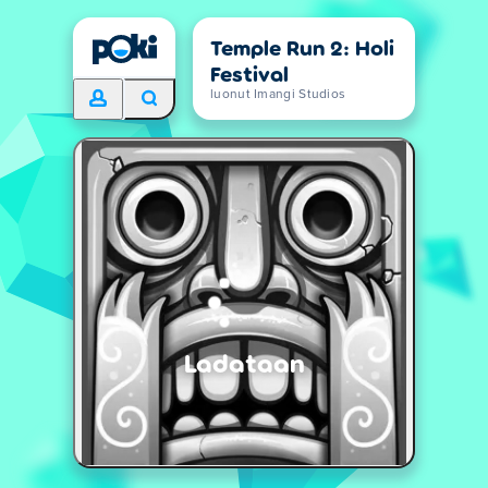
Temple Run 2: Holi
Festival
luonut Imangi Studios
Ladataan