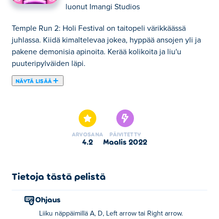
luonut
Imangi Studios
Temple Run 2: Holi Festival on taitopeli värikkäässä
juhlassa. Kiidä kimaltelevaa jokea, hyppää ansojen yli ja
pakene demonisia apinoita. Kerää kolikoita ja liu'u
puuteripylväiden läpi.
NÄYTÄ LISÄÄ
Tässä voit pelata peliä Temple Run 2: Holi Festival.
Temple Run 2: Holi Festival on yksi valitsemistamme
Taitopelit -kategorian peleistä.
ARVOSANA
PÄIVITETTY
4.2
maalis 2022
Tietoja tästä pelistä
Ohjaus
Liiku näppäimillä A, D, Left arrow tai Right arrow.