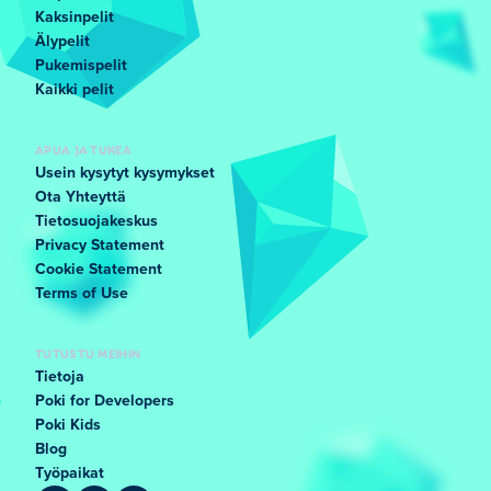
Kaksinpelit
Älypelit
Pukemispelit
Kaikki pelit
APUA JA TUKEA
Usein kysytyt kysymykset
Ota Yhteyttä
Tietosuojakeskus
Privacy Statement
Cookie Statement
Terms of Use
TUTUSTU MEIHIN
Tietoja
Poki for Developers
Poki Kids
Blog
Työpaikat