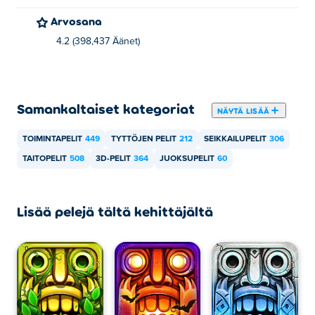
Arvosana
4.2 (398,437 Äänet)
Samankaltaiset kategoriat
NÄYTÄ LISÄÄ
TOIMINTAPELIT
449
TYTTÖJEN PELIT
212
SEIKKAILUPELIT
306
TAITOPELIT
508
3D-PELIT
364
JUOKSUPELIT
60
Lisää pelejä tältä kehittäjältä