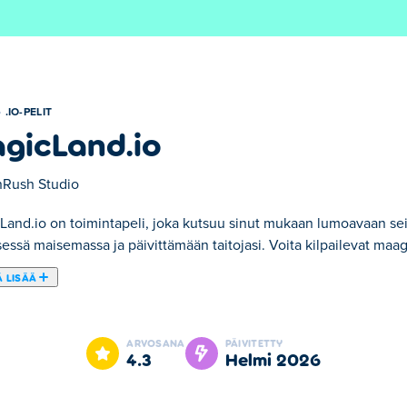
.IO-PELIT
gicLand.io
Rush Studio
Land.io on toimintapeli, joka kutsuu sinut mukaan lumoavaan se
essä maisemassa ja päivittämään taitojasi. Voita kilpailevat maag
 LISÄÄ
u sinut mukaan lumoavaan seikkailuun! Taikurina pääset kulkema
sesi tulostaulukkoon. Pelasta ihastuttavia eläimiä mukanasi ja au
ARVOSANA
PÄIVITETTY
4.3
helmi 2026