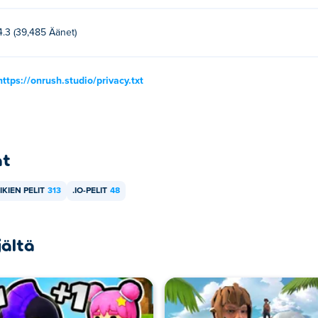
4.3 (39,485 Äänet)
https://onrush.studio/privacy.txt
at
IKIEN PELIT
313
.IO-PELIT
48
jältä