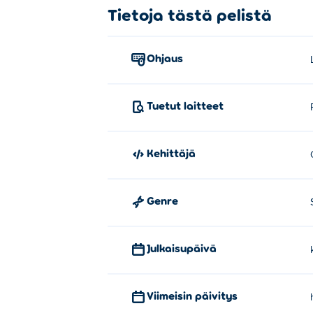
Tietoja tästä pelistä
Navigoi hahmoasi kohdistimella ja ammu 
Kuka loi MagicLand.io:n?
Ohjaus
MagicLand.io on Onrush Studion luoma. P
Bounty
!
Tuetut laitteet
Kuinka voin pelata MagicLand.iota
Voit pelata MagicLand.iota ilmaiseksi Poki-
Kehittäjä
Voinko pelata MagicLand.ioa mobiili
Genre
MagicLand.iota voi pelata tietokoneellasi ja 
Julkaisupäivä
Viimeisin päivitys