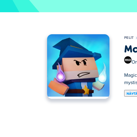
PELIT
Ma
On
Magic
mystis
NÄYTÄ
MagicLand.io on toimintapeli, joka kutsu
taitojasi. Voita kilpailevat maagit noustak
valtakunnan tehokkaimmaksi maagiksi?
Kuinka pelata MagicLand.iota?