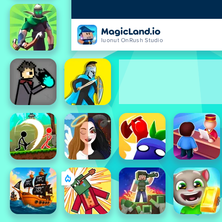
MagicLand.io
luonut OnRush Studio