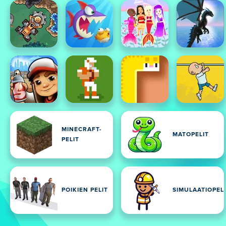
MINECRAFT-
MATOPELIT
PELIT
POIKIEN PELIT
SIMULAATIOPEL