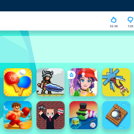
32.3K
7.2K