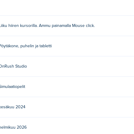
ampuaksesi napsauttamalla.
Liiku hiiren kursorilla. Ammu painamalla Mouse click.
elaa heidän muita pelejään Poki:
Tribals.io
,
Venge.io
,
Arcane Arc
Pöytäkone, puhelin ja tabletti
 ilmaiseksi?
sivustolla.
OnRush Studio
laitteilla ja työpöydällä?
Simulaatiopelit
mobiililaitteilla, kuten puhelimilla ja tableteilla.
kesäkuu 2024
helmikuu 2026