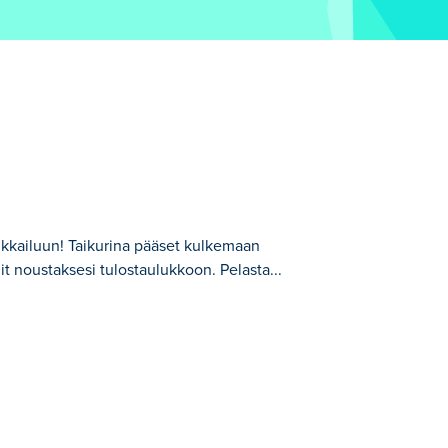
ikkailuun! Taikurina pääset kulkemaan
it noustaksesi tulostaulukkoon. Pelasta...
an mystisessä maisemassa ja päivittämään
ttamaan sinua matkallasi. Aiotko nousta