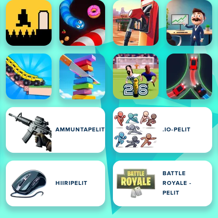
AMMUNTAPELIT
.IO-PELIT
BATTLE
IT
HIIRIPELIT
ROYALE -
PELIT