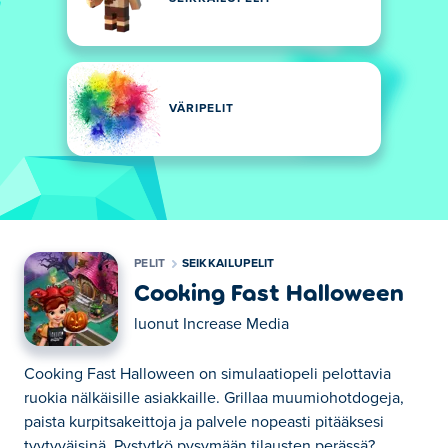
VÄRIPELIT
PELIT
SEIKKAILUPELIT
Cooking Fast Halloween
luonut
Increase Media
Cooking Fast Halloween on simulaatiopeli pelottavia
ruokia nälkäisille asiakkaille. Grillaa muumiohotdogeja,
paista kurpitsakeittoja ja palvele nopeasti pitääksesi
tyytyväisinä. Pystytkö pysymään tilausten perässä?