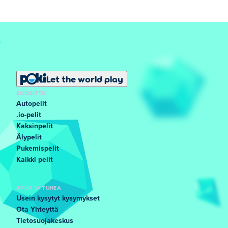
Let the world play
SUOSITTU
Autopelit
.io-pelit
Kaksinpelit
Älypelit
Pukemispelit
Kaikki pelit
APUA JA TUKEA
Usein kysytyt kysymykset
Ota Yhteyttä
Tietosuojakeskus