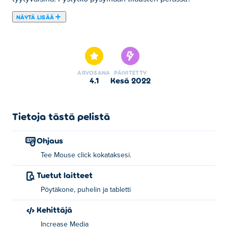
NÄYTÄ LISÄÄ
Tässä voit pelata peliä Cooking Fast Halloween. Cooking
Fast Halloween on yksi valitsemistamme Seikkailupelit -
kategorian peleistä.
ARVOSANA
PÄIVITETTY
4.1
kesä 2022
Tietoja tästä pelistä
Ohjaus
Tee Mouse click kokataksesi.
Tuetut laitteet
Pöytäkone, puhelin ja tabletti
Kehittäjä
Increase Media