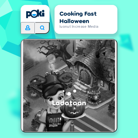
Cooking Fast
Halloween
luonut Increase Media
Ladataan