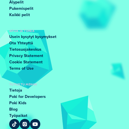
Älypelit
Pukemispelit
Kaikki pelit
APUA JA TUKEA
Usein kysytyt kysymykset
Ota Yhteyttä
Tietosuojakeskus
Privacy Statement
Cookie Statement
Terms of Use
TUTUSTU MEIHIN
Tietoja
Poki for Developers
Poki Kids
Blog
Työpaikat