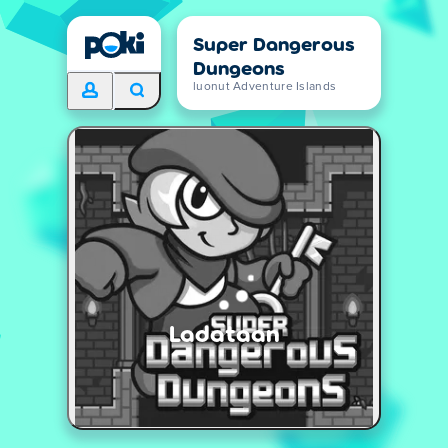
Super Dangerous
Dungeons
luonut Adventure Islands
Ladataan