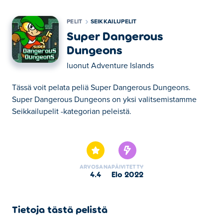
PELIT
SEIKKAILUPELIT
Super Dangerous
Dungeons
luonut
Adventure Islands
Tässä voit pelata peliä Super Dangerous Dungeons.
Super Dangerous Dungeons on yksi valitsemistamme
Seikkailupelit -kategorian peleistä.
Tässä voit pelata peliä Super Dangerous Dungeons.
Super Dangerous Dungeons on yksi valitsemistamme
Seikkailupelit -kategorian peleistä.
ARVOSANA
PÄIVITETTY
4.4
elo 2022
Tietoja tästä pelistä