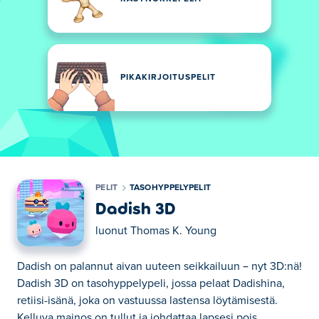
PIKAKIRJOITUSPELIT
PELIT
TASOHYPPELYPELIT
Dadish 3D
luonut
Thomas K. Young
Dadish on palannut aivan uuteen seikkailuun – nyt 3D:nä!
Dadish 3D on tasohyppelypeli, jossa pelaat Dadishina,
retiisi-isänä, joka on vastuussa lastensa löytämisestä.
Kelluva mainos on tullut ja johdattaa lapsesi pois,...