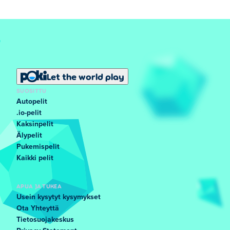
Let the world play
SUOSITTU
Autopelit
.io-pelit
Kaksinpelit
Älypelit
Pukemispelit
Kaikki pelit
APUA JA TUKEA
Usein kysytyt kysymykset
Ota Yhteyttä
Tietosuojakeskus