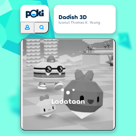
Dadish 3D
luonut Thomas K. Young
Ladataan