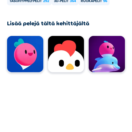
TASOHYPPELYPELIT
292
3D-PELIT
364
RUOKAPELIT
96
Lisää pelejä tältä kehittäjältä