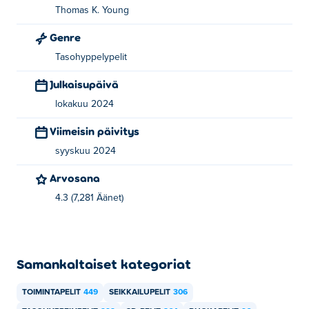
Uudessa-Seelannissa. Pelaa heidän muita pelejään Poki:
Thomas K. Young
Dadish
,
Dadish 2
,
Dadish 3
, fowlst,
Super Fowlst
, ja
Super
Genre
Fowlst 2
Tasohyppelypelit
Julkaisupäivä
lokakuu 2024
Viimeisin päivitys
syyskuu 2024
Arvosana
4.3 (7,281 Äänet)
Samankaltaiset kategoriat
TOIMINTAPELIT
449
SEIKKAILUPELIT
306