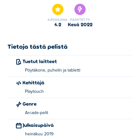
Jungle Bubble Shooter Mania on yksi valitsemistamme
Pulmapelit -kategorian peleistä.
ARVOSANA
PÄIVITETTY
4.2
kesä 2022
Tietoja tästä pelistä
Tuetut laitteet
Pöytäkone, puhelin ja tabletti
Kehittäjä
Playtouch
Genre
Arcade-pelit
Julkaisupäivä
heinäkuu 2019