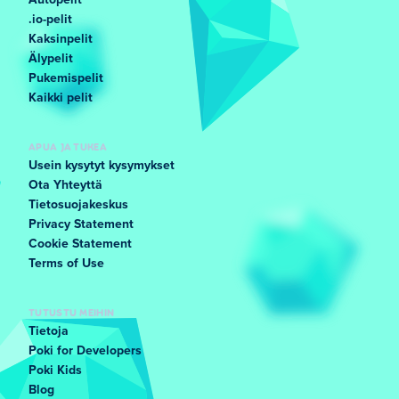
Autopelit
.io-pelit
Kaksinpelit
Älypelit
Pukemispelit
Kaikki pelit
APUA JA TUKEA
Usein kysytyt kysymykset
Ota Yhteyttä
Tietosuojakeskus
Privacy Statement
Cookie Statement
Terms of Use
TUTUSTU MEIHIN
Tietoja
Poki for Developers
Poki Kids
Blog