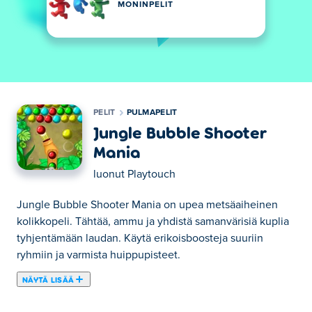
MONINPELIT
PELIT
PULMAPELIT
Jungle Bubble Shooter
Mania
luonut
Playtouch
Jungle Bubble Shooter Mania on upea metsäaiheinen
kolikkopeli. Tähtää, ammu ja yhdistä samanvärisiä kuplia
tyhjentämään laudan. Käytä erikoisboosteja suuriin
ryhmiin ja varmista huippupisteet.
NÄYTÄ LISÄÄ
Tässä voit pelata peliä Jungle Bubble Shooter Mania.