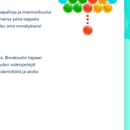
apalloja ja marmorikuulia
hansa peliä laajasta
riko oma ennätyksesi!
ta. Breakoutin tapaan
uden videopelejä!
äimistöllä ja aloita