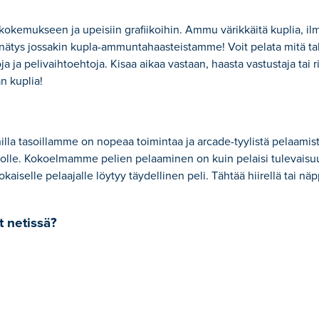
mukseen ja upeisiin grafiikoihin. Ammu värikkäitä kuplia, ilm
ennätys jossakin kupla-ammuntahaasteistamme! Voit pelata mitä ta
a ja pelivaihtoehtoja. Kisaa aikaa vastaan, haasta vastustaja tai 
n kuplia!
illa tasoillamme on nopeaa toimintaa ja arcade-tyylistä pelaamis
olle. Kokoelmamme pelien pelaaminen on kuin pelaisi tulevaisu
kaiselle pelaajalle löytyy täydellinen peli. Tähtää hiirellä tai näpp
t netissä?