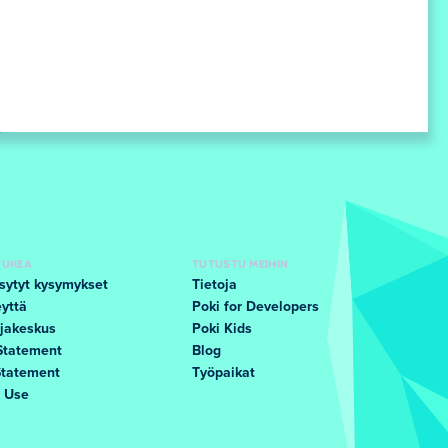
TUKEA
TUTUSTU MEIHIN
sytyt kysymykset
Tietoja
yttä
Poki for Developers
jakeskus
Poki Kids
Statement
Blog
Statement
Työpaikat
f Use