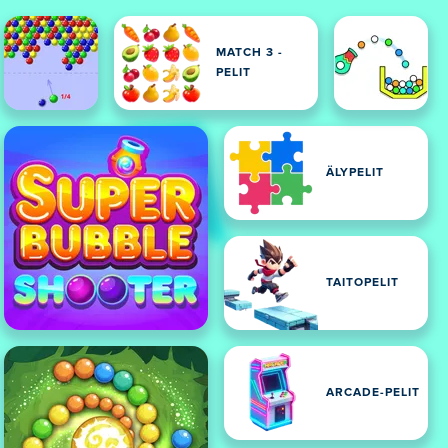
MATCH 3 -
PELIT
ÄLYPELIT
TAITOPELIT
ARCADE-PELIT