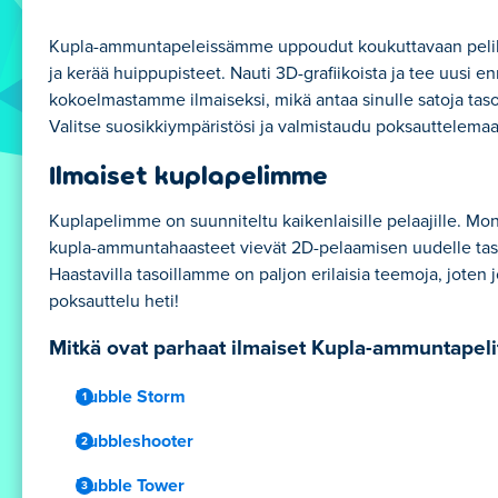
Kupla-ammuntapeleissämme uppoudut koukuttavaan pelikoke
ja kerää huippupisteet. Nauti 3D-grafiikoista ja tee uusi 
kokoelmastamme ilmaiseksi, mikä antaa sinulle satoja tasoj
Valitse suosikkiympäristösi ja valmistaudu poksauttelemaa
Ilmaiset kuplapelimme
Kuplapelimme on suunniteltu kaikenlaisille pelaajille. Mon
kupla-ammuntahaasteet vievät 2D-pelaamisen uudelle tas
Haastavilla tasoillamme on paljon erilaisia teemoja, joten jo
poksauttelu heti!
Mitkä ovat parhaat ilmaiset Kupla-ammuntapeli
Bubble Storm
Bubbleshooter
Bubble Tower