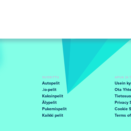
SUOSITTU
APUA JA 
Autopelit
Usein ky
.io-pelit
Ota Yhte
Kaksinpelit
Tietosuo
Älypelit
Privacy 
Pukemispelit
Cookie 
Kaikki pelit
Terms o