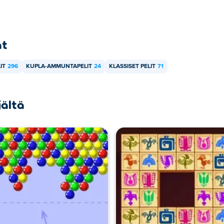
at
IT
296
KUPLA-AMMUNTAPELIT
24
KLASSISET PELIT
71
jältä