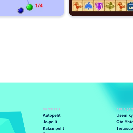
SUOSITTU
APUA JA 
Autopelit
Usein ky
.io-pelit
Ota Yhte
Kaksinpelit
Tietosuo