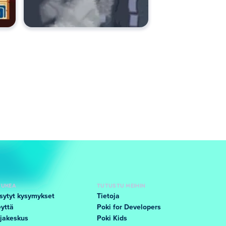
TUKEA
TUTUSTU MEIHIN
sytyt kysymykset
Tietoja
yttä
Poki for Developers
jakeskus
Poki Kids