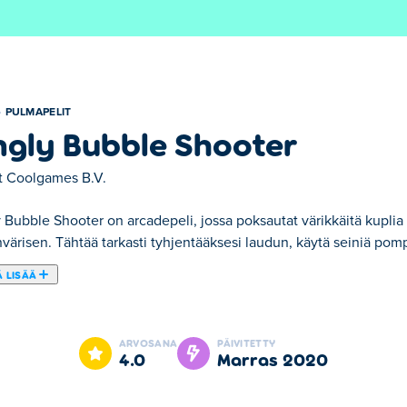
PULMAPELIT
ngly Bubble Shooter
t
Coolgames B.V.
y Bubble Shooter on arcadepeli, jossa poksautat värikkäitä kupl
ärisen. Tähtää tarkasti tyhjentääksesi laudun, käytä seiniä pomp
 LISÄÄ
ter. Tingly Bubble Shooter on yksi valitsemistamme Pulmapelit -k
ARVOSANA
PÄIVITETTY
4.0
marras 2020