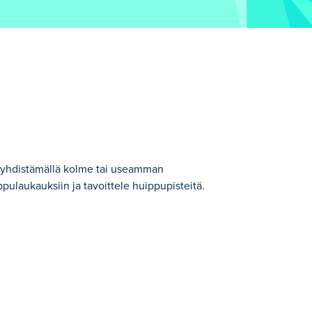
ia yhdistämällä kolme tai useamman
pulaukauksiin ja tavoittele huippupisteitä.
ategorian peleistä.