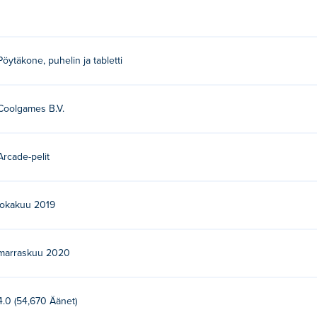
Pöytäkone, puhelin ja tabletti
Coolgames B.V.
Arcade-pelit
lokakuu 2019
marraskuu 2020
4.0 (54,670 Äänet)