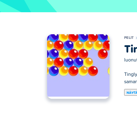
PELIT
Ti
luonu
Tingl
samanv
NÄYTÄ
Tässä voit pelata peliä Tingly Bubble Shoo