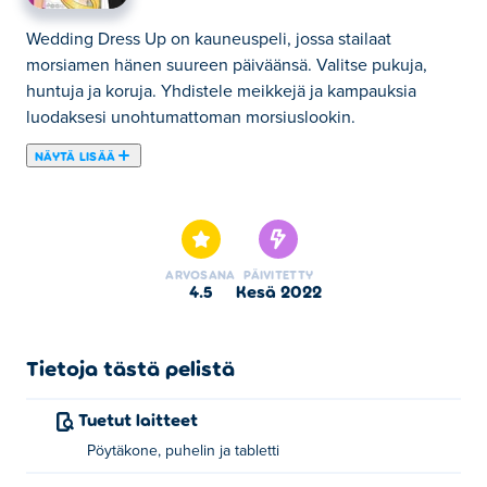
Wedding Dress Up on kauneuspeli, jossa stailaat
morsiamen hänen suureen päiväänsä. Valitse pukuja,
huntuja ja koruja. Yhdistele meikkejä ja kampauksia
luodaksesi unohtumattoman morsiuslookin.
NÄYTÄ LISÄÄ
Pue kaunis morsian hänen hääpäiväänsä varten! Tämä
hääpeli sisältää kymmeniä ihania asioita. Voit muokata
morsiamen hiustyyliä, pukua ja asusteita. Yhdistä
jokainen hääajuttu täydelliseen huntuun ja hääkimppuun!
ARVOSANA
PÄIVITETTY
4.5
kesä 2022
Tietoja tästä pelistä
Tuetut laitteet
Pöytäkone, puhelin ja tabletti