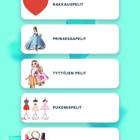
RAKKAUSPELIT
PRINSESSAPELIT
TYTTÖJEN PELIT
PUKEMISPELIT