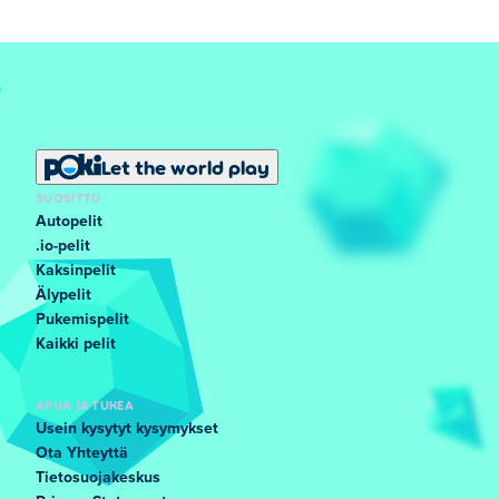
Let the world play
SUOSITTU
Autopelit
.io-pelit
Kaksinpelit
Älypelit
Pukemispelit
Kaikki pelit
APUA JA TUKEA
Usein kysytyt kysymykset
Ota Yhteyttä
Tietosuojakeskus