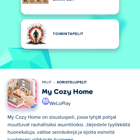
TOIMINTAPELIT
PELIT
KORISTELUPELIT
My Cozy Home
WeLoPlay
My Cozy Home on sisustuspeli, jossa tyhjät pohjat
muuttuvat rauhallisiksi asuintiloiksi. Järjestele tyylikkäitä
huonekaluja, valitse seinävärejä ja sijoita esineitä
luodaksesi viihtyisän huoneen.