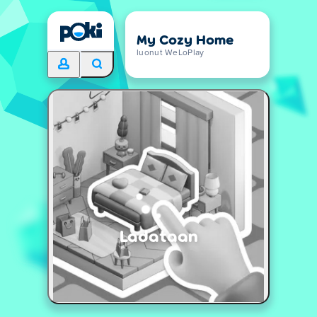
My Cozy Home
luonut WeLoPlay
Ladataan