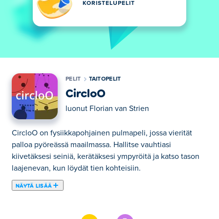
KORISTELUPELIT
PELIT
TAITOPELIT
CircloO
luonut
Florian van Strien
CircloO on fysiikkapohjainen pulmapeli, jossa vierität
palloa pyöreässä maailmassa. Hallitse vauhtiasi
kiivetäksesi seiniä, kerätäksesi ympyröitä ja katso tason
laajenevan, kun löydät tien kohteisiin.
NÄYTÄ LISÄÄ
Tässä voit pelata peliä CircloO. CircloO on yksi
valitsemistamme Taitopelit -kategorian peleistä.