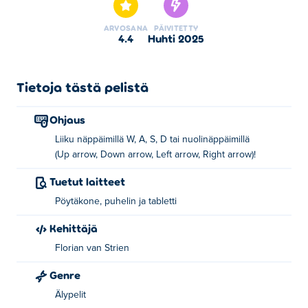
ARVOSANA
PÄIVITETTY
4.4
huhti 2025
Tietoja tästä pelistä
Ohjaus
Liiku näppäimillä W, A, S, D tai nuolinäppäimillä
(Up arrow, Down arrow, Left arrow, Right arrow)!
Tuetut laitteet
Pöytäkone, puhelin ja tabletti
Kehittäjä
Florian van Strien
Genre
Älypelit