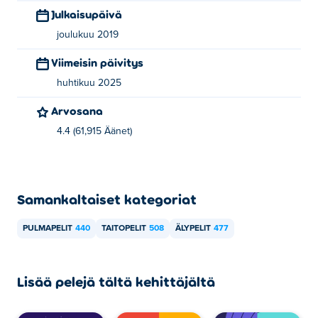
Julkaisupäivä
joulukuu 2019
Viimeisin päivitys
huhtikuu 2025
Arvosana
4.4 (61,915 Äänet)
Samankaltaiset kategoriat
PULMAPELIT
440
TAITOPELIT
508
ÄLYPELIT
477
Lisää pelejä tältä kehittäjältä