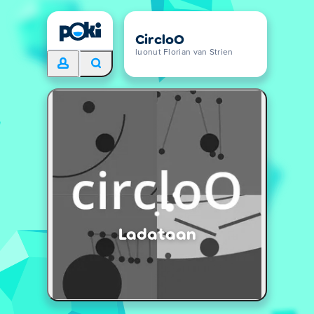
CircloO
luonut Florian van Strien
Ladataan