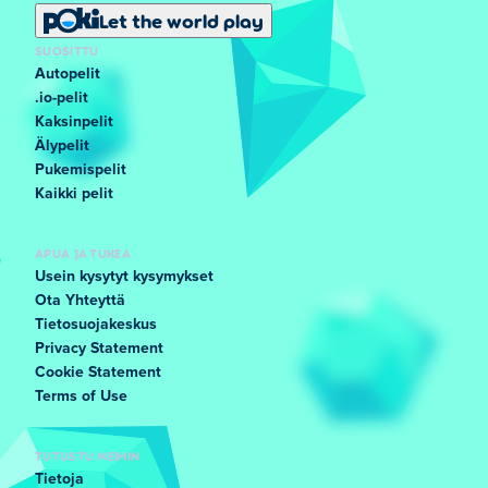
Let the world play
SUOSITTU
Autopelit
.io-pelit
Kaksinpelit
Älypelit
Pukemispelit
Kaikki pelit
APUA JA TUKEA
Usein kysytyt kysymykset
Ota Yhteyttä
Tietosuojakeskus
Privacy Statement
Cookie Statement
Terms of Use
TUTUSTU MEIHIN
Tietoja