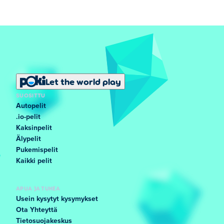
Let the world play
SUOSITTU
Autopelit
.io-pelit
Kaksinpelit
Älypelit
Pukemispelit
Kaikki pelit
APUA JA TUKEA
Usein kysytyt kysymykset
Ota Yhteyttä
Tietosuojakeskus