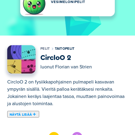
VESIMELONIPELIT
PELIT
TAITOPELIT
CircloO 2
luonut
Florian van Strien
CircloO 2 on fysiikkapohjainen pulmapeli kasvavan
ympyrän sisällä. Vieritä palloa kerätäksesi renkaita.
Jokainen keräys laajentaa tasoa, muuttaen painovoimaa
ja alustojen toimintaa.
NÄYTÄ LISÄÄ
Tässä voit pelata peliä CircloO 2. CircloO 2 on yksi
valitsemistamme Taitopelit -kategorian peleistä.