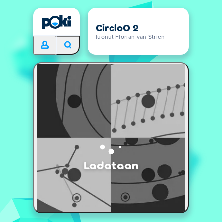
CircloO 2
luonut Florian van Strien
Ladataan