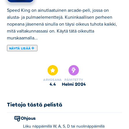
Speed King on ainutlaatuinen arcade-peli, jossa on
alusta- ja pulmaelementtejä. Kuninkaallisen perheen
nopeana jäsenenä sinulla on täysi oikeus tuhota kaikki,
mitä valtakunnassasi on. Käytä tätä oikeutta
murskaamalla...
NÄYTÄ LISÄÄ
Speed King on ainutlaatuinen arcade-peli, jossa on
alusta- ja pulmaelementtejä. Kuninkaallisen perheen
nopeana jäsenenä sinulla on täysi oikeus tuhota kaikki,
mitä valtakunnassasi on. Käytä tätä oikeutta
ARVOSANA
PÄIVITETTY
murskaamalla jokainen näkemäsi laatikko nopeasti. Voit
4.4
helmi 2024
liukua nopeasti pyyhkäisemällä mihin tahansa suuntaan.
Pyyhkäise tason ympäri ja vältä vihollisia ja esteitä ja
kiinnitä huomiota tason rajoihin liikkuaksesi oikeaan
Tietoja tästä pelistä
suuntaan. Helppoa, eikö? No, yksi tapa selvittää. Hyppää
pelin sisällä ja suorita jokainen taso ja palaa
Ohjaus
valtaistuimellesi Speed Kingina!
Liiku näppäimillä W, A, S, D tai nuolinäppäimillä