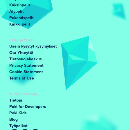
Kaksinpelit
Älypelit
Pukemispelit
Kaikki pelit
APUA JA TUKEA
Usein kysytyt kysymykset
Ota Yhteyttä
Tietosuojakeskus
Privacy Statement
Cookie Statement
Terms of Use
TUTUSTU MEIHIN
Tietoja
Poki for Developers
Poki Kids
Blog
Työpaikat