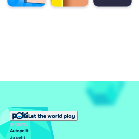
Let the world play
SUOSITTU
Autopelit
.io-pelit