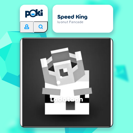
Speed King
luonut Fancade
Ladataan