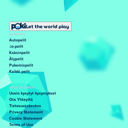
Let the world play
SUOSITTU
Autopelit
.io-pelit
Kaksinpelit
Älypelit
Pukemispelit
Kaikki pelit
APUA JA TUKEA
Usein kysytyt kysymykset
Ota Yhteyttä
Tietosuojakeskus
Privacy Statement
Cookie Statement
Terms of Use