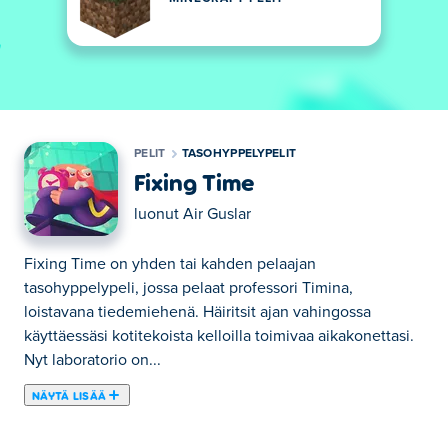
PELIT
TASOHYPPELYPELIT
Fixing Time
luonut
Air Guslar
Fixing Time on yhden tai kahden pelaajan
tasohyppelypeli, jossa pelaat professori Timina,
loistavana tiedemiehenä. Häiritsit ajan vahingossa
käyttäessäsi kotitekoista kelloilla toimivaa aikakonettasi.
Nyt laboratorio on...
NÄYTÄ LISÄÄ
Fixing Time on yhden tai kahden pelaajan
tasohyppelypeli, jossa pelaat professori Timina,