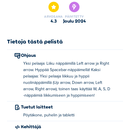
loistavana tiedemiehenä. Häiritsit ajan vahingossa
käyttäessäsi kotitekoista kelloilla toimivaa aikakonettasi.
ARVOSANA
PÄIVITETTY
Nyt laboratorio on täynnä rikkinäisiä kelloja, ja sinun on
4.3
joulu 2024
kerättävä ne kaikki ja korjattava aikajana. Kun keräät
jokaista rikkinäistä kelloa, näkyviin tulee klooni itsestäsi
viimeisiltä sekunneilta, jotka matkivat aiempia liikkeitäsi.
Tietoja tästä pelistä
Ole varovainen – törmääminen näihin klooniin aiheuttaa
aikaparadoksin, ja peli on ohi! Pelaa yksin tai kutsu
Ohjaus
ystäväsi mukaan hauskanpitoon ja työskentele yhdessä
Yksi pelaaja: Liiku näppäimillä Left arrow ja Right
kerätäksesi kaikki kellot risteytymättä menneisyytesi
arrow. Hyppää Spacebar-näppäimellä! Kaksi
kanssa. Voitko välttää paradoksin ja korjata rikkinäisen
pelaajaa: Yksi pelaaja liikkuu ja hyppii
aikajanan?
nuolinäppäimillä (Up arrow, Down arrow, Left
arrow, Right arrow), toinen taas käyttää W, A, S, D
Kuinka pelata Fixing Timea?
-näppäimiä liikkumiseen ja hyppimiseen!
Tuetut laitteet
1 pelaaja: Vasen ja oikea nuolinäppäimet
liikkumiseen. Välilyönti hyppäämiseen.
Pöytäkone, puhelin ja tabletti
2 pelaajaa: Yksi pelaaja käyttää
Kehittäjä