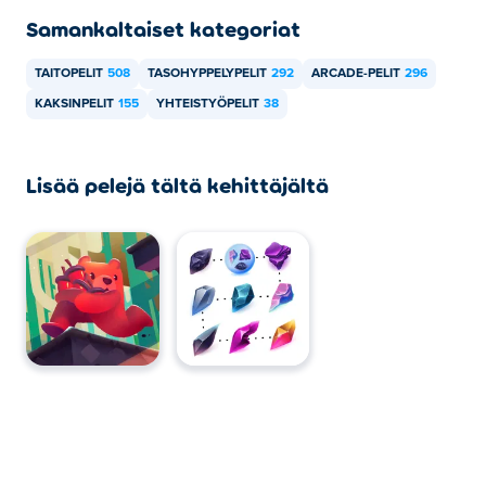
Samankaltaiset kategoriat
Kyllä! Fixing Time on yksi- tai paikallinen moninpeli, joten
voit pelata ystäväsi kanssa samalla tietokoneella!
TAITOPELIT
508
TASOHYPPELYPELIT
292
ARCADE-PELIT
296
KAKSINPELIT
155
YHTEISTYÖPELIT
38
Lisää pelejä tältä kehittäjältä