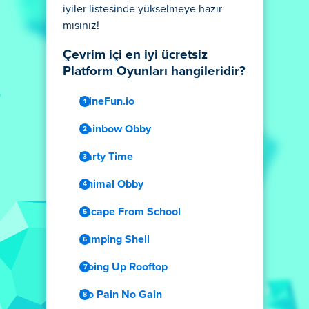
iyiler listesinde yükselmeye hazır
mısınız!
Çevrim içi en iyi ücretsiz
Platform Oyunları hangileridir?
MineFun.io
Rainbow Obby
Party Time
Animal Obby
Escape From School
Jumping Shell
Going Up Rooftop
No Pain No Gain