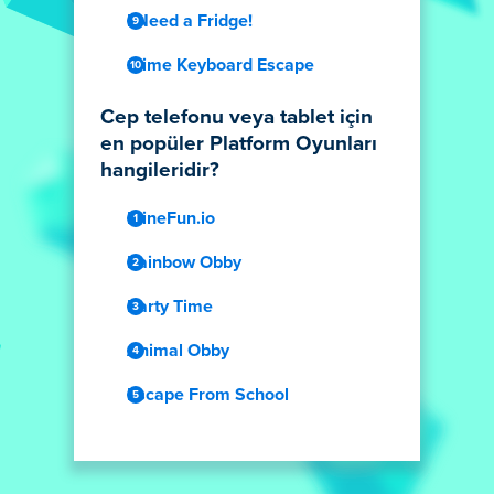
I Need a Fridge!
Slime Keyboard Escape
Cep telefonu veya tablet için
en popüler Platform Oyunları
hangileridir?
MineFun.io
Rainbow Obby
Party Time
Animal Obby
Escape From School