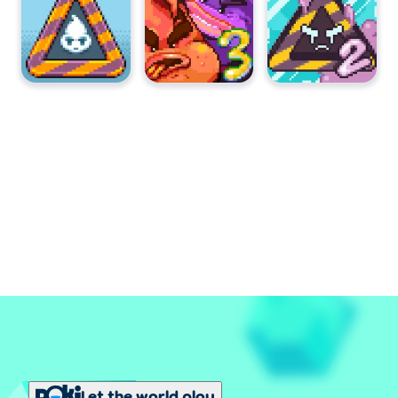
Let the world play