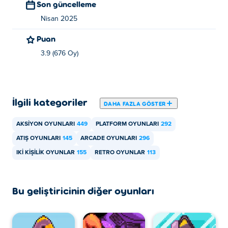
Son güncelleme
Evet! Calamari yerel bir çok oyunculu oyundur, böylece
Nisan 2025
aynı bilgisayarda arkadaşınızla oynayabilirsiniz!
Puan
3.9 (676 Oy)
İlgili kategoriler
DAHA FAZLA GÖSTER
AKSIYON OYUNLARI
449
PLATFORM OYUNLARI
292
ATIŞ OYUNLARI
145
ARCADE OYUNLARI
296
IKI KIŞILIK OYUNLAR
155
RETRO OYUNLAR
113
Bu geliştiricinin diğer oyunları