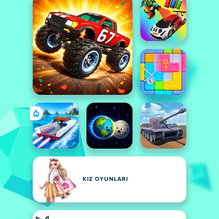
KIZ OYUNLARI