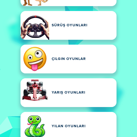
SÜRÜŞ OYUNLARI
ÇILGIN OYUNLAR
YARIŞ OYUNLARI
YILAN OYUNLARI