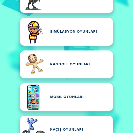
SIMÜLASYON OYUNLARI
RAGDOLL OYUNLARI
MOBIL OYUNLARI
KAÇIŞ OYUNLARI