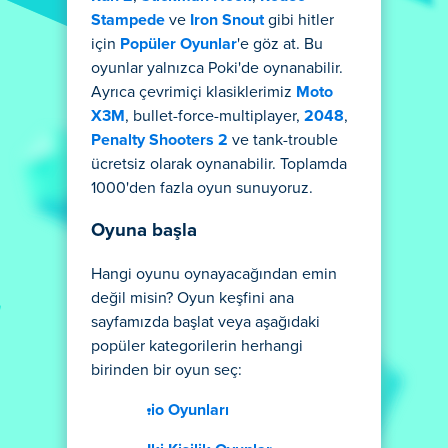
Stampede
ve
Iron Snout
gibi hitler
için
Popüler Oyunlar
'e göz at. Bu
oyunlar yalnızca Poki'de oynanabilir.
Ayrıca çevrimiçi klasiklerimiz
Moto
X3M
, bullet-force-multiplayer,
2048
,
Penalty Shooters 2
ve tank-trouble
ücretsiz olarak oynanabilir. Toplamda
1000'den fazla oyun sunuyoruz.
Oyuna başla
Hangi oyunu oynayacağından emin
değil misin? Oyun keşfini ana
sayfamızda başlat veya aşağıdaki
popüler kategorilerin herhangi
birinden bir oyun seç:
.io Oyunları