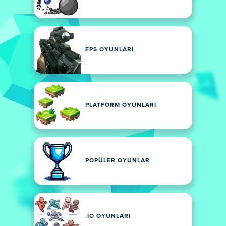
FPS OYUNLARI
PLATFORM OYUNLARI
POPÜLER OYUNLAR
.IO OYUNLARI