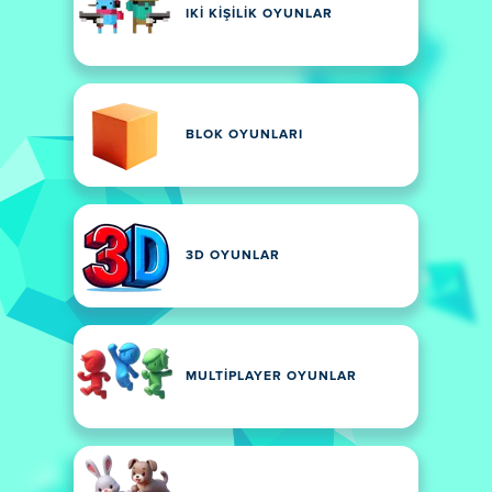
IKI KIŞILIK OYUNLAR
BLOK OYUNLARI
3D OYUNLAR
MULTIPLAYER OYUNLAR