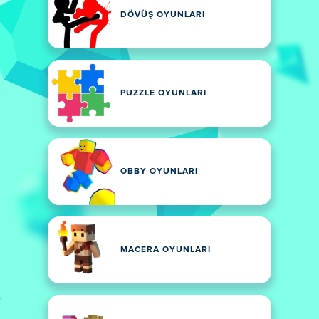
DÖVÜŞ OYUNLARI
PUZZLE OYUNLARI
OBBY OYUNLARI
MACERA OYUNLARI