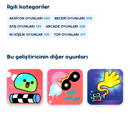
İlgili kategoriler
oyunlarını Poki üzerinde oynayabilirsin:
Blumgi Ball
,
Blumgi Rocket
AKSIYON OYUNLARI
449
BECERI OYUNLARI
508
Blumgi Castle'ı ücretsiz oynayabilir miyim?
ATIŞ OYUNLARI
145
ARCADE OYUNLARI
296
IKI KIŞILIK OYUNLAR
155
TOP OYUNLARI
107
Blumgi Castle Poki üzerinde oynamak ücretsizdir.
Blumgi Castle'ı mobil ve masaüstünde
Bu geliştiricinin diğer oyunları
oynayabilir miyim?
Blumgi Castle hem bilgisayarında hem de telefon ve
tablet gibi mobil cihazlarda oynanabilir.