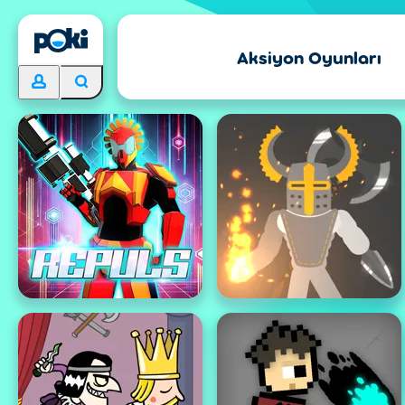
Aksiyon Oyunları