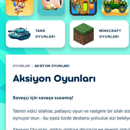
TANK
MINECRAFT
OYUNLARI
OYUNLARI
OYUNLAR
AKSIYON OYUNLARI
Aksiyon Oyunları
Savaşçı için savaşa susamış!
Tatmin edici silahlar, patlayıcı oyun ve rastgele bir silah 
oynuyor olun - bu eşsiz türde destansı yolculuk sizi bekliy
Aksiyon Oyunları, göğüs göğüse dövüşün en önemli olduğu 