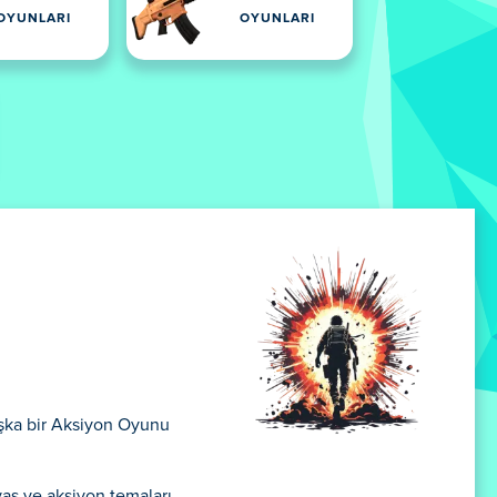
OYUNLARI
OYUNLARI
başka bir Aksiyon Oyunu
aş ve aksiyon temaları