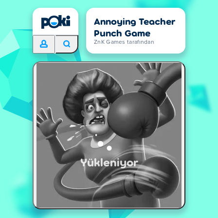
Annoying Teacher
Punch Game
ZnK Games tarafından
Yükleniyor