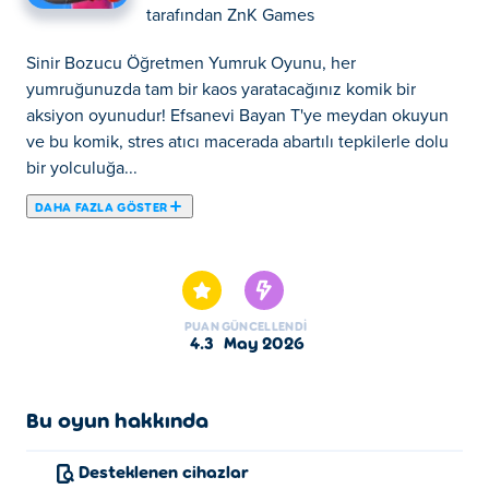
tarafından
ZnK Games
Sinir Bozucu Öğretmen Yumruk Oyunu, her
yumruğunuzda tam bir kaos yaratacağınız komik bir
aksiyon oyunudur! Efsanevi Bayan T'ye meydan okuyun
ve bu komik, stres atıcı macerada abartılı tepkilerle dolu
bir yolculuğa...
DAHA FAZLA GÖSTER
Sinir Bozucu Öğretmen Yumruk Oyunu, her
yumruğunuzda tam bir kaos yaratacağınız komik bir
aksiyon oyunudur! Efsanevi Bayan T'ye meydan okuyun
ve bu komik, stres atıcı macerada abartılı tepkilerle dolu
PUAN
GÜNCELLENDI
bir yolculuğa çıkın. Hızlıca dokunun, daha sert vurun ve
4.3
May 2026
her seviye çılgın bir yumruk şölenine dönüşürken bu
çılgınlığın tadını çıkarın. Akıcı kontrolleri, yükseltilebilir
yumrukları ve çevrimdışı oynanışı ile her zaman stres
Bu oyun hakkında
atmak için mükemmeldir. Yumruklarınızı savurun ve
stresinizi kahkahalarla atın.
Desteklenen cihazlar