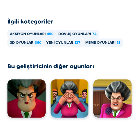
Annoying Teacher Punch Game oyununu Poki'de ücretsiz
oynayabilirsiniz.
İlgili kategoriler
Annoying Teacher Punch Game oyununu
AKSIYON OYUNLARI
450
DÖVÜŞ OYUNLARI
74
mobil cihazlarda ve masaüstü bilgisayarlarda
3D OYUNLAR
360
YENI OYUNLAR
137
MEME OYUNLARI
18
oynayabilir miyim?
Sinir Bozucu Öğretmen Yumruk Oyunu, bilgisayarınızda
Bu geliştiricinin diğer oyunları
ve telefon, tablet gibi mobil cihazlarınızda oynanabilir.