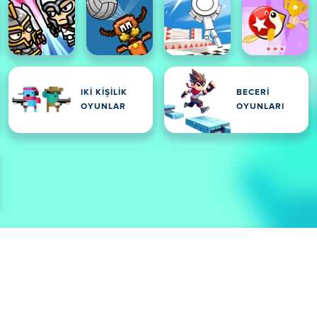
IKI KIŞILIK
BECERI
OYUNLAR
OYUNLARI