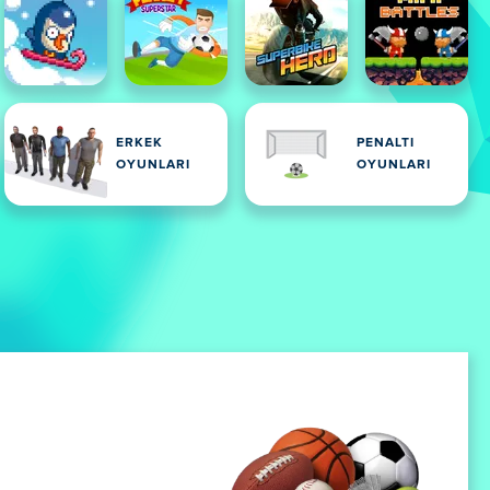
ERKEK
PENALTI
OYUNLARI
OYUNLARI