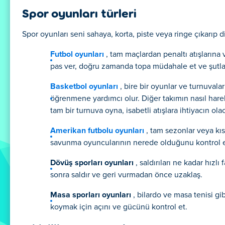
Spor oyunları türleri
Spor oyunları seni sahaya, korta, piste veya ringe çıkarıp d
Futbol oyunları
, tam maçlardan penaltı atışlarına
pas ver, doğru zamanda topa müdahale et ve şutlar
Basketbol oyunları
, bire bir oyunlar ve turnuval
öğrenmene yardımcı olur. Diğer takımın nasıl hareke
tam bir turnuva oyna, isabetli atışlara ihtiyacın ola
Amerikan futbolu oyunları
, tam sezonlar veya kı
savunma oyuncularının nerede olduğunu kontrol et,
Dövüş sporları oyunları
, saldırıları ne kadar hızl
sonra saldır ve geri vurmadan önce uzaklaş.
Masa sporları oyunları
, bilardo ve masa tenisi gib
koymak için açını ve gücünü kontrol et.