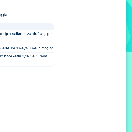
ğlar.
doğru sallanıp vurduğu çılgın
llerle 1'e 1 veya 2'ye 2 maçlar
ç hareketleriyle 1'e 1 veya