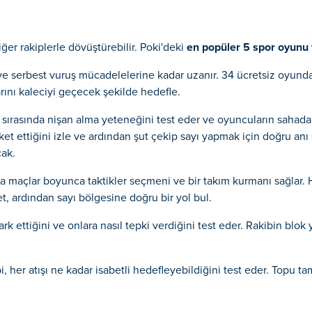
iğer rakiplerle dövüştürebilir. Poki'deki
en popüler 5 spor oyunu
 ve serbest vuruş mücadelelerine kadar uzanır. 34 ücretsiz oyund
ını kaleciyi geçecek şekilde hedefle.
ar sırasında nişan alma yeteneğini test eder ve oyuncuların saha
t ettiğini izle ve ardından şut çekip sayı yapmak için doğru anı se
cak.
sa maçlar boyunca taktikler seçmeni ve bir takım kurmanı sağlar
 ardından sayı bölgesine doğru bir yol bul.
ı fark ettiğini ve onlara nasıl tepki verdiğini test eder. Rakibin b
i, her atışı ne kadar isabetli hedefleyebildiğini test eder. Topu ta