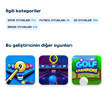
İlgili kategoriler
SPOR OYUNLARI
172
FUTBOL OYUNLARI
46
3D OYUNLAR
364
ERKEK OYUNLARI
313
Bu geliştiricinin diğer oyunları