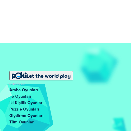
Let the world play
POPÜLER
Araba Oyunları
.io Oyunları
Iki Kişilik Oyunlar
Puzzle Oyunları
Giydirme Oyunları
Tüm Oyunlar