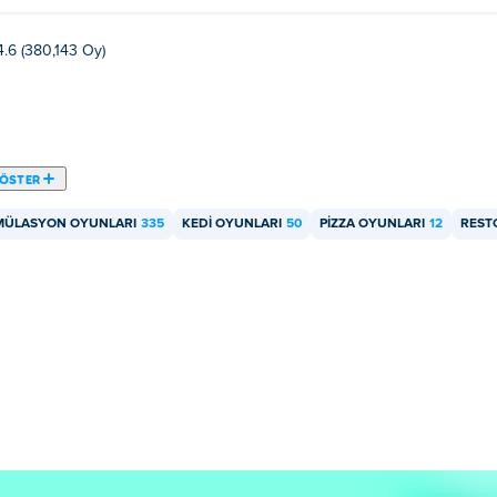
4.6 (380,143 Oy)
GÖSTER
MÜLASYON OYUNLARI
335
KEDI OYUNLARI
50
PIZZA OYUNLARI
12
REST