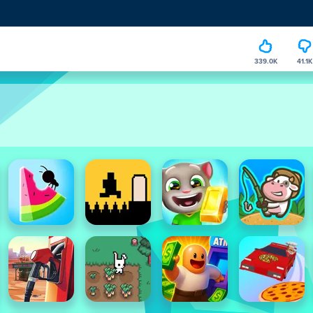
339.0K
41.1K