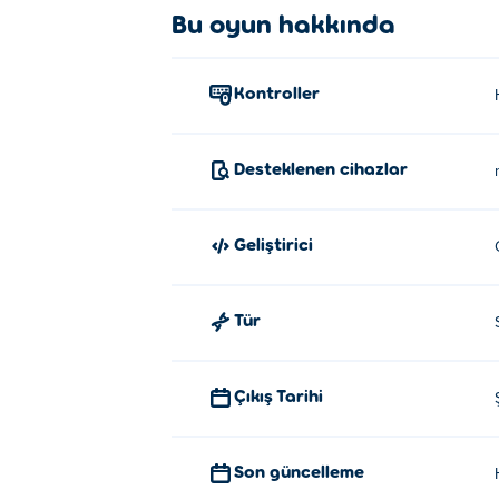
Bu oyun hakkında
Hareket etmek için WASD, yön tuşlarını veya
Cat Pizza'yı kim yarattı?
Kontroller
Cat Pizza, Cosmonautic tarafından yaratıldı.
Cat Pizza'yı ücretsiz nasıl oynayabi
Desteklenen cihazlar
Cat Pizza'yı Poki'da ücretsiz oynayabilirsin
Geliştirici
Cat Pizza'yı mobil cihazlarda ve 
Cat Pizza oyununu bilgisayarınızda ve telef
Tür
Çıkış Tarihi
Son güncelleme