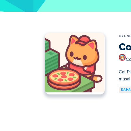
OYUN
Ca
Co
Cat Pi
masala
DAHA
Cat Pizza, sevimli bir kedi olarak rahat bir
pişirin ve bunları özenle servis edin. Res
dükkanınızı şehrin en popüler kedi kafesin
Cat Pizza nasıl oynanır?