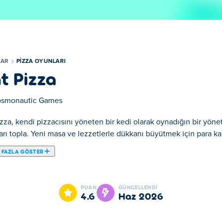
LAR
PIZZA OYUNLARI
t Pizza
smonautic Games
zza, kendi pizzacısını yöneten bir kedi olarak oynadığın bir yönet
rı topla. Yeni masa ve lezzetlerle dükkanı büyütmek için para ka
 FAZLA GÖSTER
 pizza restoranı işlettiğiniz bir yönetim oyunudur! Diğer kedi müşter
toranınızı geliştirmek, daha fazla masa satın almak ve menünüzü 
PUAN
GÜNCELLENDI
e dönüştürebilir misiniz?
4.6
Haz 2026