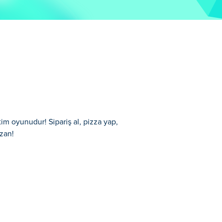
im oyunudur! Sipariş al, pizza yap,
zan!
ilerden sipariş alın, lezzetli pizzalar
genişletmek için para kazanın. Küçük pizza