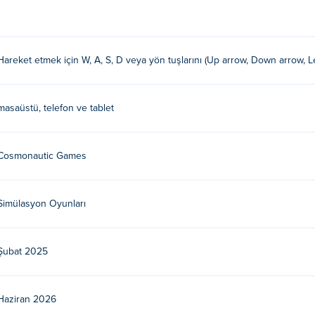
 joystick'i kullanın.
Hareket etmek için W, A, S, D veya yön tuşlarını (Up arrow, Down arrow, Le
 Bu, Poki!'deki ilk oyunları.
lirim?
masaüstü, telefon ve tablet
iz.
Cosmonautic Games
masaüstünde oynayabilir miyim?
on, tablet gibi mobil cihazlarınızda oynayabilirsiniz.
Simülasyon Oyunları
Şubat 2025
Haziran 2026