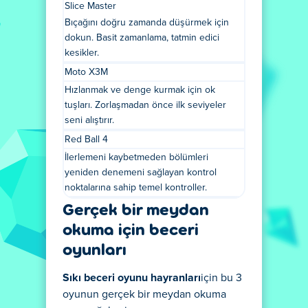
Slice Master
Bıçağını doğru zamanda düşürmek için
dokun. Basit zamanlama, tatmin edici
kesikler.
Moto X3M
Hızlanmak ve denge kurmak için ok
tuşları. Zorlaşmadan önce ilk seviyeler
seni alıştırır.
Red Ball 4
İlerlemeni kaybetmeden bölümleri
yeniden denemeni sağlayan kontrol
noktalarına sahip temel kontroller.
Gerçek bir meydan
okuma için beceri
oyunları
Sıkı beceri oyunu hayranları
için bu 3
oyunun gerçek bir meydan okuma