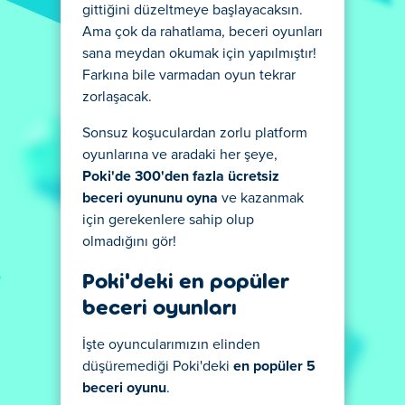
gittiğini düzeltmeye başlayacaksın.
Ama çok da rahatlama, beceri oyunları
sana meydan okumak için yapılmıştır!
Farkına bile varmadan oyun tekrar
zorlaşacak.
Sonsuz koşuculardan zorlu platform
oyunlarına ve aradaki her şeye,
Poki'de 300'den fazla ücretsiz
beceri oyununu oyna
ve kazanmak
için gerekenlere sahip olup
olmadığını gör!
Poki'deki en popüler
beceri oyunları
İşte oyuncularımızın elinden
düşüremediği Poki'deki
en popüler 5
beceri oyunu
.