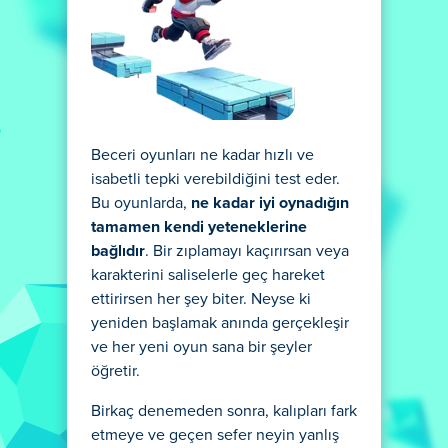
Beceri oyunları ne kadar hızlı ve
isabetli tepki verebildiğini test eder.
Bu oyunlarda,
ne kadar iyi oynadığın
tamamen kendi yeteneklerine
bağlıdır
. Bir zıplamayı kaçırırsan veya
karakterini saliselerle geç hareket
ettirirsen her şey biter. Neyse ki
yeniden başlamak anında gerçekleşir
ve her yeni oyun sana bir şeyler
öğretir.
Birkaç denemeden sonra, kalıpları fark
etmeye ve geçen sefer neyin yanlış