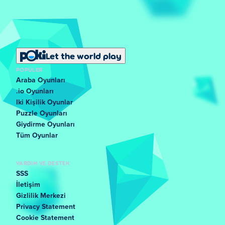
Let the world play
POPÜLER
Araba Oyunları
.io Oyunları
Iki Kişilik Oyunlar
Puzzle Oyunları
Giydirme Oyunları
Tüm Oyunlar
YARDIM VE DESTEK
SSS
İletişim
Gizlilik Merkezi
Privacy Statement
Cookie Statement