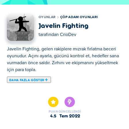
OYUNLAR
ÇÖP ADAM OYUNLARI
Javelin Fighting
tarafından
CrioDev
Javelin Fighting, gelen rakiplere mızrak fırlatma beceri
oyunudur. Açını ayarla, gücünü kontrol et, hedefler sana
vurmadan önce saldır. Zırhını ve ekipmanını yükseltmek
için para topla.
DAHA FAZLA GÖSTER
Haydi Javelin Fighting oynayalım. Javelin Fighting seçkin
Çöp Adam Oyunları mızdandır.
PUAN
GÜNCELLENDI
4.5
Tem 2022