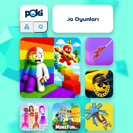
.io Oyunları