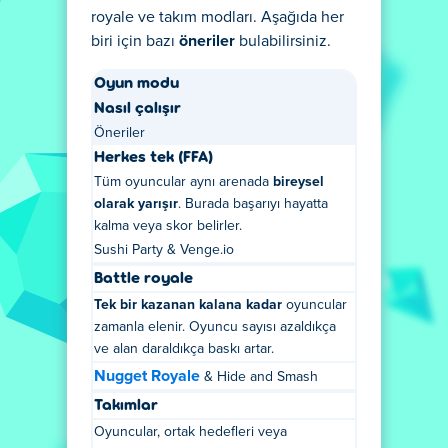
royale ve takım modları. Aşağıda her
biri için bazı
öneriler
bulabilirsiniz.
Oyun modu
Nasıl çalışır
Öneriler
Herkes tek (FFA)
Tüm oyuncular aynı arenada
bireysel
olarak yarışır
. Burada başarıyı hayatta
kalma veya skor belirler.
Sushi Party & Venge.io
Battle royale
Tek bir kazanan kalana kadar
oyuncular
zamanla elenir. Oyuncu sayısı azaldıkça
ve alan daraldıkça baskı artar.
Nugget Royale
& Hide and Smash
Takımlar
Oyuncular, ortak hedefleri veya