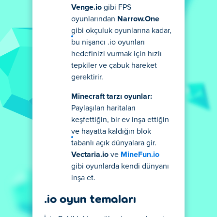
Venge.io
gibi FPS
oyunlarından
Narrow.One
gibi okçuluk oyunlarına kadar,
bu nişancı .io oyunları
hedefinizi vurmak için hızlı
tepkiler ve çabuk hareket
gerektirir.
Minecraft tarzı oyunlar:
Paylaşılan haritaları
keşfettiğin, bir ev inşa ettiğin
ve hayatta kaldığın blok
tabanlı açık dünyalara gir.
Vectaria.io
ve
MineFun.io
gibi oyunlarda kendi dünyanı
inşa et.
.io oyun temaları