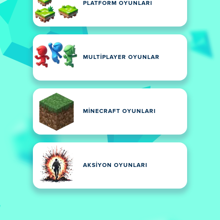
PLATFORM OYUNLARI
MULTIPLAYER OYUNLAR
MINECRAFT OYUNLARI
AKSIYON OYUNLARI