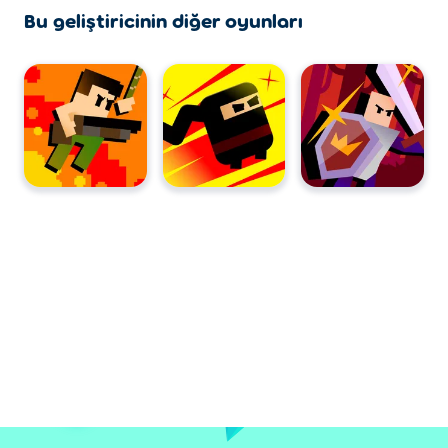
Bu geliştiricinin diğer oyunları