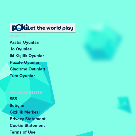
Let the world play
POPÜLER
Araba Oyunları
.io Oyunları
Iki Kişilik Oyunlar
Puzzle Oyunları
Giydirme Oyunları
Tüm Oyunlar
YARDIM VE DESTEK
SSS
İletişim
Gizlilik Merkezi
Privacy Statement
Cookie Statement
Terms of Use