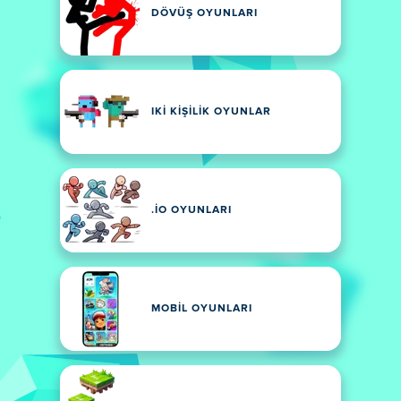
DÖVÜŞ OYUNLARI
IKI KIŞILIK OYUNLAR
.IO OYUNLARI
MOBIL OYUNLARI