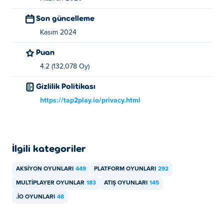
Son güncelleme
Kasım 2024
Puan
4.2 (132,078 Oy)
Gizlilik Politikası
https://tap2play.io/privacy.html
İlgili kategoriler
AKSIYON OYUNLARI
449
PLATFORM OYUNLARI
292
MULTIPLAYER OYUNLAR
183
ATIŞ OYUNLARI
145
.IO OYUNLARI
48