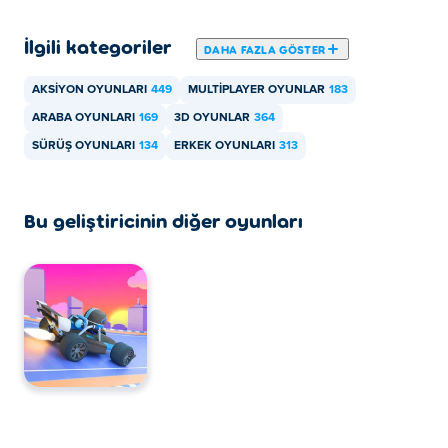
İlgili kategoriler
DAHA FAZLA GÖSTER
AKSIYON OYUNLARI
449
MULTIPLAYER OYUNLAR
183
ARABA OYUNLARI
169
3D OYUNLAR
364
SÜRÜŞ OYUNLARI
134
ERKEK OYUNLARI
313
Bu geliştiricinin diğer oyunları