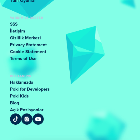
Tüm Oyunlar
YARDIM VE DESTEK
SSS
İletişim
Gizlilik Merkezi
Privacy Statement
Cookie Statement
Terms of Use
BIZI TANIYIN
Hakkımızda
Poki for Developers
Poki Kids
Blog
Açık Pozisyonlar