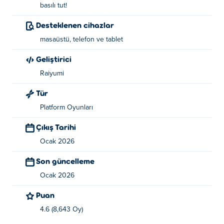
Zıpla: Z veya boşluk tuşu
basılı tut!
Uçmak için: Z tuşunu veya boşluk tuşunu basılı
Desteklenen cihazlar
tutun.
masaüstü, telefon ve tablet
Kedi Kuşu'nu kim yarattı?
Geliştirici
Raiyumi
Cat Bird, Raiyumi tarafından yaratılmıştır. Diğer oyunlarını
da burada oynayabilirsiniz. Poki: boost-buddies!
Tür
Platform Oyunları
Cat Bird oyununu ücretsiz nasıl oynayabilirim?
Çıkış Tarihi
Cat Bird oyununu Poki'de ücretsiz oynayabilirsiniz.
Ocak 2026
Cat Bird oyununu mobil cihazlarda ve
Son güncelleme
masaüstü bilgisayarlarda oynayabilir miyim?
Ocak 2026
Cat Bird oyununu bilgisayarınızda ve telefon, tablet gibi
Puan
mobil cihazlarınızda oynayabilirsiniz.
4.6 (8,643 Oy)