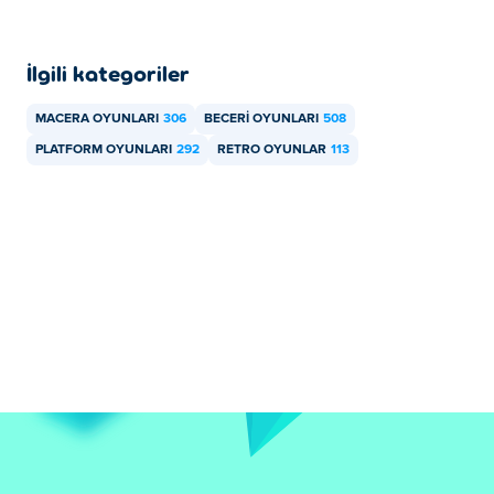
İlgili kategoriler
MACERA OYUNLARI
306
BECERI OYUNLARI
508
PLATFORM OYUNLARI
292
RETRO OYUNLAR
113