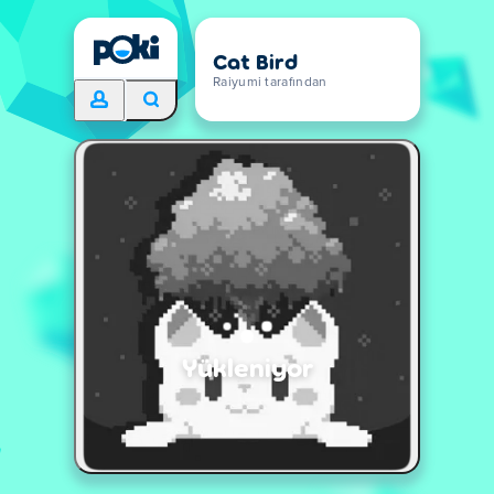
Cat Bird
Raiyumi tarafından
Yükleniyor