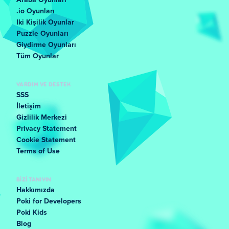
Araba Oyunları
.io Oyunları
Iki Kişilik Oyunlar
Puzzle Oyunları
Giydirme Oyunları
Tüm Oyunlar
YARDIM VE DESTEK
SSS
İletişim
Gizlilik Merkezi
Privacy Statement
Cookie Statement
Terms of Use
BIZI TANIYIN
Hakkımızda
Poki for Developers
Poki Kids
Blog