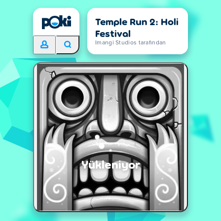
Temple Run 2: Holi
Festival
Imangi Studios tarafından
Yükleniyor