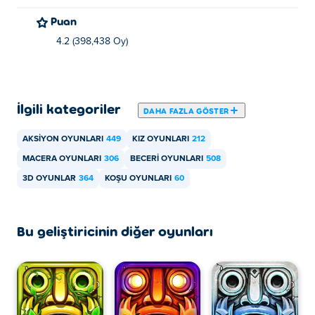
Shadows
Puan
4.2 (398,438 Oy)
İlgili kategoriler
DAHA FAZLA GÖSTER
AKSIYON OYUNLARI
449
KIZ OYUNLARI
212
MACERA OYUNLARI
306
BECERI OYUNLARI
508
3D OYUNLAR
364
KOŞU OYUNLARI
60
Bu geliştiricinin diğer oyunları