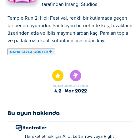
tarafından
Imangi Studios
Temple Run 2: Holi Festival, renkli bir kutlamada geçen
bir beceri oyunudur. Parıldayan bir nehirde koş, tuzakların
üzerinden atla ve iblis maymunlardan kaç. Paraları topla
ve parlak tozla kaplı sütunların arasından kay.
DAHA FAZLA GÖSTER
Temple Run 2: Holi Festival, Imangi tarafından geliştirilen
sonsuz bir koşu oyunudur. Temple Run 2'de yeniden
tasarlanan renkli tapınaklarda Holi Festivalini kutlayın!
Altın idolü alın ve yol boyunca bulunan tüm engel ve
PUAN
GÜNCELLENDI
tuzaklardan kaçınarak kaçın. Holi Festival haritası,
4.2
Mar 2022
gökkuşağı şelalelerinden çeşitli renklerde pudralanmış
kırılgan sütunlara kadar klasik Temple Run 2 deneyimine
biraz canlılık katıyor. Yeni ve heyecan verici bir maceraya
Bu oyun hakkında
hazır mısınız?
Kontroller
Temple Run 2: Holi Festival çevrimiçi nasıl
Hareket etmek için A, D, Left arrow veya Right
oynanır?