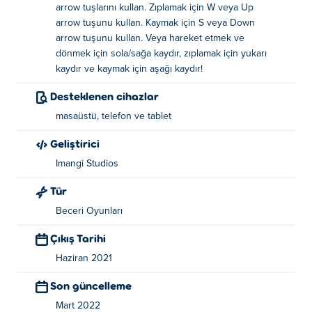
arrow tuşlarını kullan. Zıplamak için W veya Up
arrow tuşunu kullan. Kaymak için S veya Down
Tuş takımı
arrow tuşunu kullan. Veya hareket etmek ve
dönmek için sola/sağa kaydır, zıplamak için yukarı
Taşı - AD veya Sol/Sağ ok tuşları
kaydır ve kaymak için aşağı kaydır!
Zıpla - W veya Yukarı ok tuşu
Desteklenen cihazlar
Aşağı kaydırın- S veya Aşağı ok tuşu
masaüstü, telefon ve tablet
Mobil
Geliştirici
Hareket ettirin ve çevirin - sola / sağa kaydırın
Imangi Studios
Zıpla - yukarı kaydır
Tür
Kaydır - aşağı kaydırın
Beceri Oyunları
Yaratıcı hakkında:
Çıkış Tarihi
Temple Run 2: Holi Festival, mega hit Temple Run'ın
Haziran 2021
ikinci bölümünde yeni bir harita. Imangi tarafından
Son güncelleme
yaratıldı. Efsanevi sonsuz koşucu oyununu Poki üzerinde
oynayın:
Temple Run 2
ve
Temple Run 2: Frozen
Mart 2022