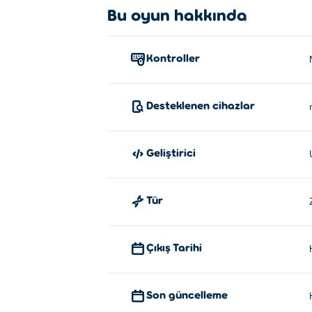
Bu oyun hakkında
Nesneleri seçmek, sürüklemek ve hareket et
İçerik oluşturucu hakkında:
Kontroller
Brain Test: Tricky Puzzles, Unico Studio ta
Word
oyunları da bulunuyor.
Desteklenen cihazlar
Brain Test: Tricky Puzzles'da kaç s
Brain Test: Tricky Puzzles'da 275 seviye b
Geliştirici
Tür
Çıkış Tarihi
Son güncelleme