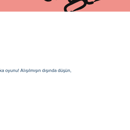
eka oyunu! Alışılmışın dışında düşün,
st edebilmen ve beyin jimnastiği
hızlı ve farklı düşün. Ekranda gördüğün