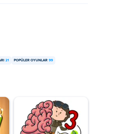
ARI
21
POPÜLER OYUNLAR
99