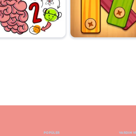
POPÜLER
YARDIM V