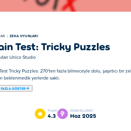
LAR
ZEKA OYUNLARI
ain Test: Tricky Puzzles
ından
Unico Studio
Test Tricky Puzzles: 270'ten fazla bilmeceyle dolu, şaşırtıcı bir z
rı beklenmedik yerlerde saklı.
 FAZLA GÖSTER
lmece ve bulmaca içeren bir puzzle oyunudur. Bu oyunda zekanı te
en fazla düşündürücü seviye bulunuyor. Bilmeceleri çözmek için 
PUAN
GÜNCELLENDI
Brain Test'teki eğlenceli soruların tamamı aklını başından alacak!
4.3
Haz 2025