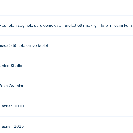
tirmek için fare imlecini kullan.
Nesneleri seçmek, sürüklemek ve hareket ettirmek için fare imlecini kulla
rafından geliştirilmiştir. Unico Studio'nun Poki'de
Word City Uncr
masaüstü, telefon ve tablet
eviye vardır?
ulunuyor.
Unico Studio
Zeka Oyunları
Haziran 2020
Haziran 2025