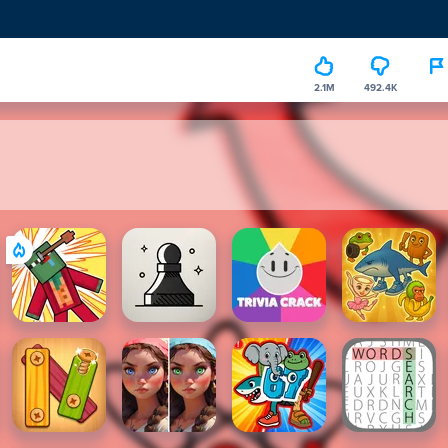
2.1M
492.4K