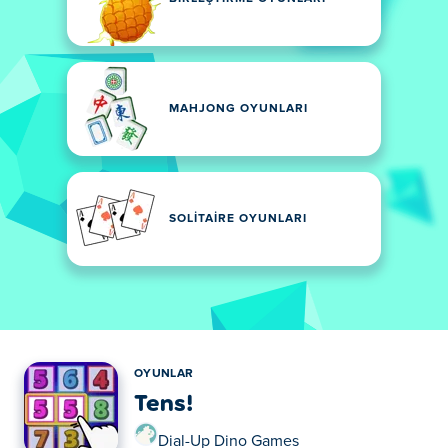
MAHJONG OYUNLARI
SOLITAIRE OYUNLARI
OYUNLAR
Tens!
Dial-Up Dino Games