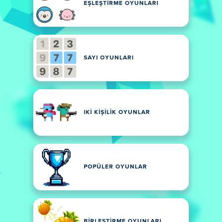
EŞLEŞTIRME OYUNLARI
SAYI OYUNLARI
IKI KIŞILIK OYUNLAR
POPÜLER OYUNLAR
BIRLEŞTIRME OYUNLARI