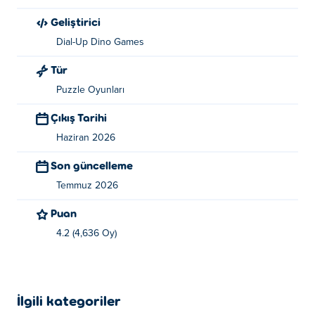
Fare imlecini sayıların üzerine sürükleyerek toplamı 10
Geliştirici
olan grupları seçin.
Dial-Up Dino Games
Tens'i kim yarattı!?
Tür
Puzzle Oyunları
Tens! oyunu Dial-Up Dino Games tarafından
geliştirilmiştir. Bu, onların Poki! platformundaki ilk
Çıkış Tarihi
oyunudur.
Haziran 2026
Tens! oyununu nasıl ücretsiz oynayabilirim?
Son güncelleme
Tens! oyununu Poki'de ücretsiz oynayabilirsiniz.
Temmuz 2026
Puan
Tens! oyununu mobil cihazlarda ve masaüstü
bilgisayarlarda oynayabilir miyim?
4.2 (4,636 Oy)
Tens! oyununu bilgisayarınızda ve telefon, tablet gibi
mobil cihazlarınızda oynayabilirsiniz.
İlgili kategoriler