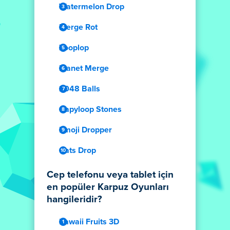
Watermelon Drop
Merge Rot
Zooplop
Planet Merge
2048 Balls
Capyloop Stones
Emoji Dropper
Cats Drop
Cep telefonu veya tablet için
en popüler Karpuz Oyunları
hangileridir?
Kawaii Fruits 3D