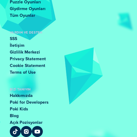
Puzzle Oyunları
Giydirme Oyunları
Tüm Oyunlar
YARDIM VE DESTEK
SSS
İletişim
Gizlilik Merkezi
Privacy Statement
Cookie Statement
Terms of Use
BIZI TANIYIN
Hakkımızda
Poki for Developers
Poki Kids
Blog
Açık Pozisyonlar