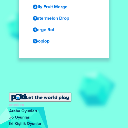
Jelly Fruit Merge
Watermelon Drop
Merge Rot
Zooplop
Let the world play
POPÜLER
Araba Oyunları
.io Oyunları
Iki Kişilik Oyunlar