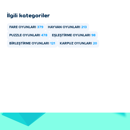
İlgili kategoriler
FARE OYUNLARI
379
HAYVAN OYUNLARI
213
PUZZLE OYUNLARI
478
EŞLEŞTIRME OYUNLARI
98
BIRLEŞTIRME OYUNLARI
121
KARPUZ OYUNLARI
20