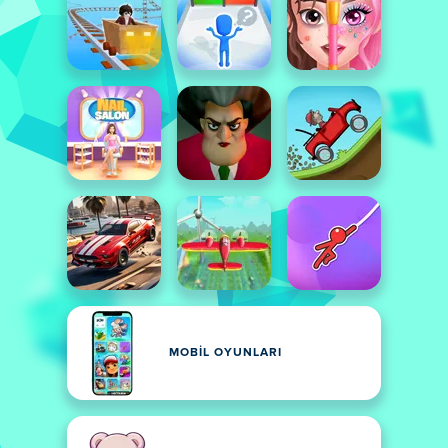
MOBIL OYUNLARI