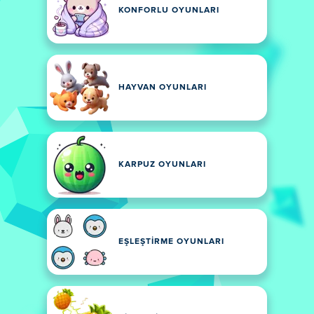
KONFORLU OYUNLARI
HAYVAN OYUNLARI
KARPUZ OYUNLARI
EŞLEŞTIRME OYUNLARI