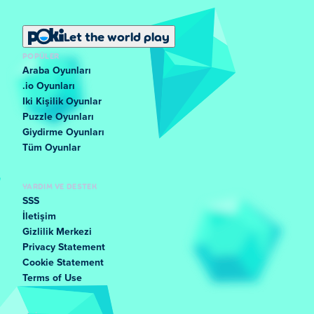
Let the world play
POPÜLER
Araba Oyunları
.io Oyunları
Iki Kişilik Oyunlar
Puzzle Oyunları
Giydirme Oyunları
Tüm Oyunlar
YARDIM VE DESTEK
SSS
İletişim
Gizlilik Merkezi
Privacy Statement
Cookie Statement
Terms of Use