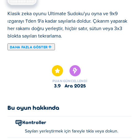
Klasik zeka oyunu Ultimate Sudoku'yu oyna ve 9x9
ızgarayı 1'den 9'a kadar sayılarla doldur. Çıkarım yaparak
her rakamı doğru yerleştir, hiçbir satır, sütun veya 3x3
blokta sayıları tekrarlama.
DAHA FAZLA GÖSTER
Haydi Ultimate Sudoku oynayalım. Ultimate Sudoku
seçkin Zeka Oyunları mızdandır.
PUAN
GÜNCELLENDI
3.9
Ara 2025
Bu oyun hakkında
Kontroller
Sayıları yerleştirmek için fareyle tıkla veya dokun.