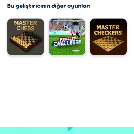
Bu geliştiricinin diğer oyunları