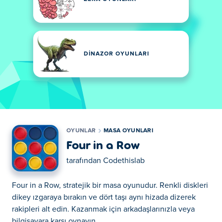
DINAZOR OYUNLARI
OYUNLAR
MASA OYUNLARI
Four in a Row
tarafından
Codethislab
Four in a Row, stratejik bir masa oyunudur. Renkli diskleri
dikey ızgaraya bırakın ve dört taşı aynı hizada dizerek
rakipleri alt edin. Kazanmak için arkadaşlarınızla veya
bilgisayara karşı oynayın.