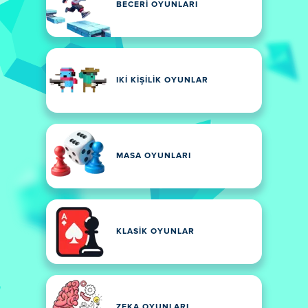
BECERI OYUNLARI
IKI KIŞILIK OYUNLAR
MASA OYUNLARI
KLASIK OYUNLAR
ZEKA OYUNLARI