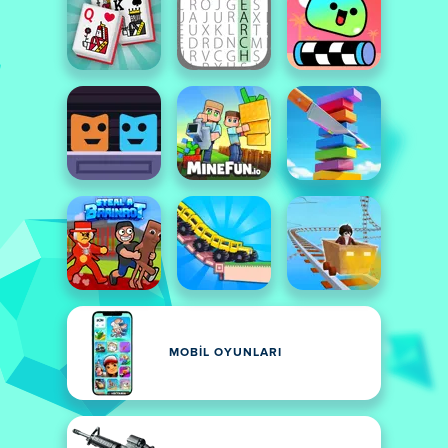
MOBIL OYUNLARI