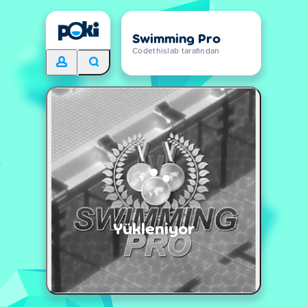
Swimming Pro
Codethislab tarafından
Yükleniyor