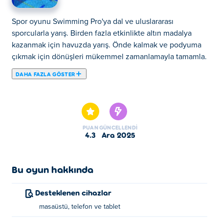
Spor oyunu Swimming Pro'ya dal ve uluslararası
sporcularla yarış. Birden fazla etkinlikte altın madalya
kazanmak için havuzda yarış. Önde kalmak ve podyuma
çıkmak için dönüşleri mükemmel zamanlamayla tamamla.
DAHA FAZLA GÖSTER
Haydi Swimming Pro oynayalım. Swimming Pro seçkin
Spor Oyunları mızdandır.
PUAN
GÜNCELLENDI
4.3
Ara 2025
Bu oyun hakkında
Desteklenen cihazlar
masaüstü, telefon ve tablet