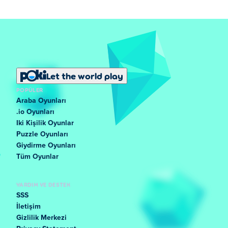
Let the world play
POPÜLER
Araba Oyunları
.io Oyunları
Iki Kişilik Oyunlar
Puzzle Oyunları
Giydirme Oyunları
Tüm Oyunlar
YARDIM VE DESTEK
SSS
İletişim
Gizlilik Merkezi