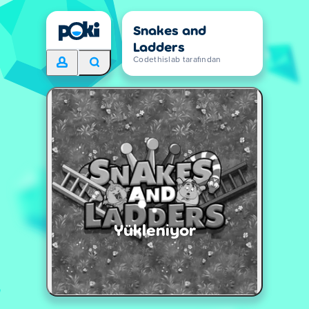
Snakes and
Ladders
Codethislab tarafından
Yükleniyor