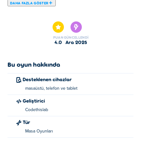
DAHA FAZLA GÖSTER
Haydi Snakes and Ladders oynayalım. Snakes and
Ladders seçkin Beceri Oyunları mızdandır.
PUAN
GÜNCELLENDI
4.0
Ara 2025
Bu oyun hakkında
Desteklenen cihazlar
masaüstü, telefon ve tablet
Geliştirici
Codethislab
Tür
Masa Oyunları