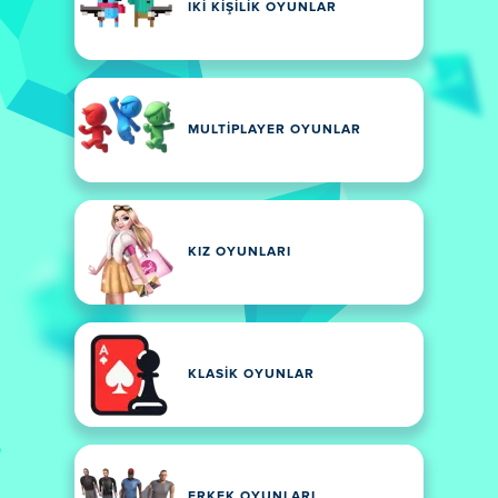
IKI KIŞILIK OYUNLAR
MULTIPLAYER OYUNLAR
KIZ OYUNLARI
KLASIK OYUNLAR
ERKEK OYUNLARI