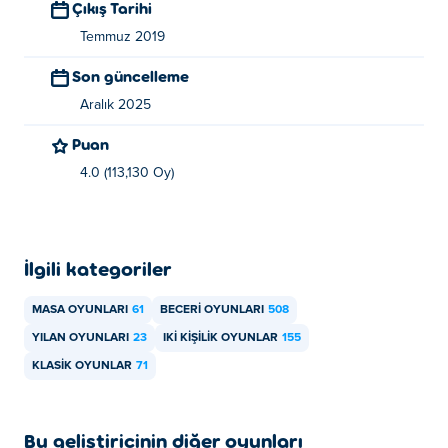
Çıkış Tarihi
Temmuz 2019
Son güncelleme
Aralık 2025
Puan
4.0 (113,130 Oy)
İlgili kategoriler
MASA OYUNLARI
61
BECERI OYUNLARI
508
YILAN OYUNLARI
23
IKI KIŞILIK OYUNLAR
155
KLASIK OYUNLAR
71
Bu geliştiricinin diğer oyunları